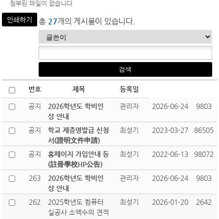
첨부된 파일이 없습니다
인쇄하기
총
27
개의 게시물이 있습니다.
번호
제목
등록일
공지
2026학년도 학비인
관리자
2026-06-24
9803
상 안내
공지
학교 제증명발급 신청
최성기
2023-03-27
86505
서(證明文件申請)
공지
홈페이지 가입안내 등
최성기
2022-06-13
98072
(註冊學校HP公告)
263
2026학년도 학비인
관리자
2026-06-24
9803
상 안내
262
2025학년도 컴퓨터
최성기
2026-01-20
2642
실공사 소액수의 견적