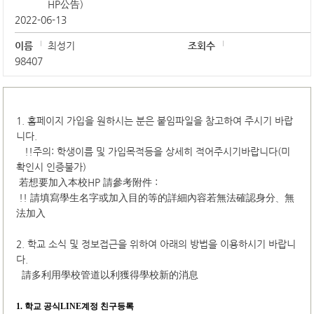
HP公告)
2022-06-13
이름
최성기
조회수
98407
1. 홈페이지 가입을 원하시는 분은 붙임파일을 참고하여 주시기 바랍
니다.
!!주의: 학생이름 및 가입목적등을 상세히 적어주시기바랍니다(미
확인시 인증불가)
若想要加入本校HP 請參考附件 :
!! 請填寫學生名字或加入目的等的詳細內容若無法確認身分、無
法加入
2. 학교 소식 및 정보접근을 위하여 아래의 방법을 이용하시기 바랍니
다.
請多利用學校管道以利獲得學校新的消息
1.
학교 공식LINE계정 친구등록