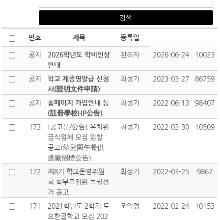
번호
제목
등록일
공지
2026학년도 학비인상
관리자
2026-06-24
10023
안내
공지
학교 제증명발급 신청
최성기
2023-03-27
86759
서(證明文件申請)
공지
홈페이지 가입안내 등
최성기
2022-06-13
98407
(註冊學校HP公告)
173
[공고문/公告] 유치원
최성기
2022-03-30
10509
급식업체 모집 입찰
공고(幼兒園午餐供
應廠招標公告)
172
제8기 학교운영위원
최성기
2022-03-25
9867
회 학부모위원 보궐선
거 공고
171
2021학년도 2학기 토
조익정
2022-02-24
10153
요한글학교 모집 202