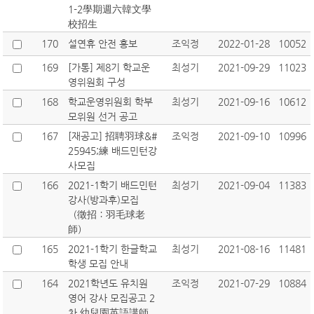
1-2學期週六韓文學
校招生
170
설연휴 안전 홍보
조익정
2022-01-28
10052
169
[가통] 제8기 학교운
최성기
2021-09-29
11023
영위원회 구성
168
학교운영위원회 학부
최성기
2021-09-16
10612
모위원 선거 공고
167
[재공고] 招聘羽球&#
조익정
2021-09-10
10996
25945;練 배드민턴강
사모집
166
2021-1학기 배드민턴
최성기
2021-09-04
11383
강사(방과후)모집
（徵招：羽毛球老
師）
165
2021-1학기 한글학교
최성기
2021-08-16
11481
학생 모집 안내
164
2021학년도 유치원
조익정
2021-07-29
10884
영어 강사 모집공고 2
차 幼兒園英語講師