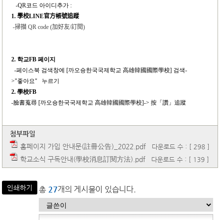
-QR
코드 아이디추가 :
1.
學校
LINE
官方帳號追蹤
-
掃描
QR code (
加好友
/
訂閱
)
2.
학교FB 페이지
-
페이스북 검색창에 [까오숑한국국제학교 高雄韓國國際學校] 검색-
>"좋아요" 누르기
2.
學校FB
-
臉書蒐尋 [까오숑한국국제학교 高雄韓國國際學校]-> 按「讚」追蹤
첨부파일
홈페이지 가입 안내문(註冊公告)_2022.pdf
다운로드 수 : [ 298 ]
학교소식 구독안내(學校消息訂閱方法).pdf
다운로드 수 : [ 139 ]
인쇄하기
총
27
개의 게시물이 있습니다.