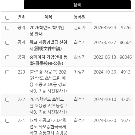
번호
제목
등록일
공지
2026학년도 학비인
관리자
2026-06-24
9776
상 안내
공지
학교 제증명발급 신청
최성기
2023-03-27
86504
서(證明文件申請)
공지
홈페이지 가입안내 등
최성기
2022-06-13
98046
(註冊學校HP公告)
223
(까오숑-재공고) 202
최성기
2024-10-30
4913
5학년도 초빙교원 채
용 재공고 (초등 정교
사3, 초등 시간강사1)
222
2025학년도 초빙교
최성기
2024-10-10
4205
원 채용공고(초등정교
사3, 초등 시간강사1)
221
(3차 재공고) 2024학
최성기
2024-06-20
5627
년도 까오숑한국국제
학교 초등교사 초빙공