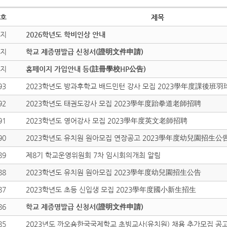
호
제목
지
2026학년도 학비인상 안내
지
학교 제증명발급 신청서(證明文件申請)
지
홈페이지 가입안내 등(註冊學校HP公告)
93
2023학년도 방과후학교 배드민턴 강사 모집 2023學年度課後班
92
2023학년도 태권도강사 모집 2023學年度跆拳道老師招聘
91
2023학년도 영어강사 모집 2023學年度英文老師招聘
90
2023학년도 유치원 원아모집 연장공고 2023學年度幼兒園招生公
89
제8기 학교운영위원회 7차 임시회의개최 알림
88
2023학년도 유치원 원아모집 2023學年度幼兒園招生公告
87
2023학년도 초등 신입생 모집 2023學年度國小新生招生
86
학교 제증명발급 신청서(證明文件申請)
85
2023년도 까오숑한국국제학교 초빙교사(유치원) 채용 추가모집 공