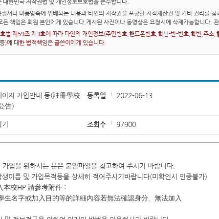
는 대한민국 저작권법 및 개인정보보호법을 준수합니다.
질서나 미풍양속에 위배되는 내용과 타인의 저작권을 포함한 지적재산권 및 기타 권리를 침해
 모든 책임은 회원 본인에게 있습니다.게시된 사진이나 동영상은 요청시에 삭제가능합니다. 
법 제59조 제3호에 따라 타인의 개인정보(주민번호,핸드폰번호,학년-반-번호,학번,주소,혈액
 등)에 대한 법적책임은 글쓴이에게 있습니다.
페이지 가입안내 등(註冊學校
등록일
2022-06-13
公告)
성기
조회수
97900
지 가입을 원하시는 분은 붙임파일을 참고하여 주시기 바랍니다.
학생이름 및 가입목적등을 상세히 적어주시기바랍니다(미확인시 인증불가)
本校HP 請參考附件 :
寫學生名字或加入目的等的詳細內容若無法確認身分、無法加入