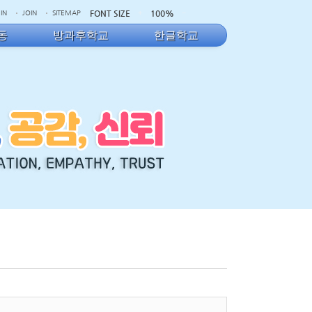
FONT SIZE
100%
IN
JOIN
SITEMAP
동
방과후학교
한글학교