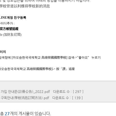
소식 및 정보접근을 위하여 아래의 방법을 이용하시기 바랍니다.
學校管道以利獲得學校新的消息
LINE계정 친구등록
아이디추가 :
官方帳號追蹤
e (
加好友
/
訂閱
)
페이지
검색창에 [까오숑한국국제학교 高雄韓國國際學校] 검색->"좋아요" 누르기
까오숑한국국제학교 高雄韓國國際學校]-> 按「讚」追蹤
가입 안내문(註冊公告)_2022.pdf
다운로드 수 : [ 297 ]
 구독안내(學校消息訂閱方法).pdf
다운로드 수 : [ 139 ]
총
27
개의 게시물이 있습니다.