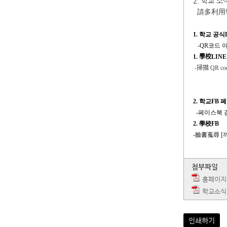
2. 학교 
請多利用
1.
학교 공식
-QR
코드 
1.
學校
LINE
-
掃描
QR cod
2.
학교FB 
-
페이스북 
2.
學校FB
-
臉書蒐尋 [
첨부파일
홈페이지 
학교소식
인쇄하기