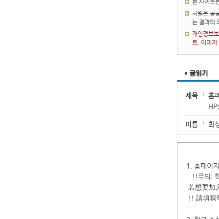
본 사이트
회원은 공공
는 결과의
개인정보보호
트, 이미지
제목
홈
HP
이름
최
1. 홈페이
!!주의: 
若想要加入
!! 請填