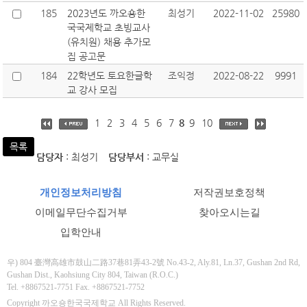
185
2023년도 까오숑한
최성기
2022-11-02
25980
국국제학교 초빙교사
(유치원) 채용 추가모
집 공고문
184
22학년도 토요한글학
조익정
2022-08-22
9991
교 강사 모집
1
2
3
4
5
6
7
8
9
10
목록
담당자
: 최성기
담당부서
: 교무실
개인정보처리방침
저작권보호정책
이메일무단수집거부
찾아오시는길
입학안내
우) 804 臺灣高雄市鼓山二路37巷81弄43-2號 No.43-2, Aly.81, Ln.37, Gushan 2nd Rd,
Gushan Dist., Kaohsiung City 804, Taiwan (R.O.C.)
Tel. +8867521-7751 Fax. +8867521-7752
Copyright 까오숑한국국제학교 All Rights Reserved.