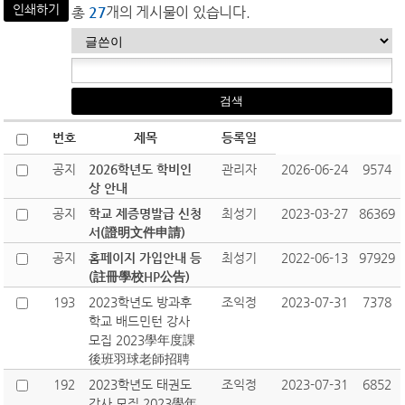
인쇄하기
총
27
개의 게시물이 있습니다.
번호
제목
등록일
공지
2026학년도 학비인
관리자
2026-06-24
9574
상 안내
공지
학교 제증명발급 신청
최성기
2023-03-27
86369
서(證明文件申請)
공지
홈페이지 가입안내 등
최성기
2022-06-13
97929
(註冊學校HP公告)
193
2023학년도 방과후
조익정
2023-07-31
7378
학교 배드민턴 강사
모집 2023學年度課
後班羽球老師招聘
192
2023학년도 태권도
조익정
2023-07-31
6852
강사 모집 2023學年