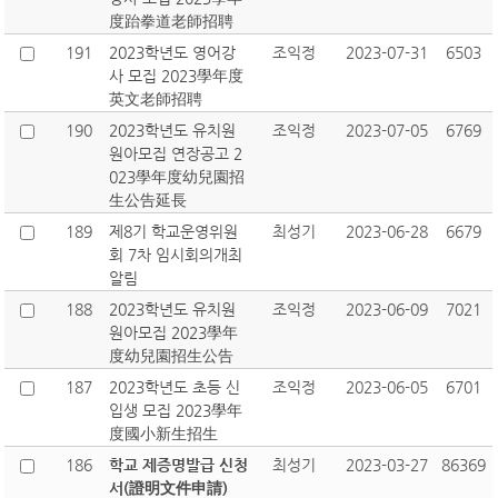
度跆拳道老師招聘
191
2023학년도 영어강
조익정
2023-07-31
6503
사 모집 2023學年度
英文老師招聘
190
2023학년도 유치원
조익정
2023-07-05
6769
원아모집 연장공고 2
023學年度幼兒園招
生公告延長
189
제8기 학교운영위원
최성기
2023-06-28
6679
회 7차 임시회의개최
알림
188
2023학년도 유치원
조익정
2023-06-09
7021
원아모집 2023學年
度幼兒園招生公告
187
2023학년도 초등 신
조익정
2023-06-05
6701
입생 모집 2023學年
度國小新生招生
186
학교 제증명발급 신청
최성기
2023-03-27
86369
서(證明文件申請)