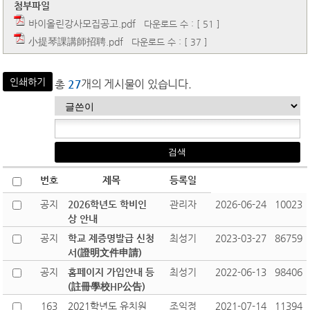
첨부파일
바이올린강사모집공고.pdf
다운로드 수 : [ 51 ]
小提琴課講師招聘.pdf
다운로드 수 : [ 37 ]
인쇄하기
총
27
개의 게시물이 있습니다.
번호
제목
등록일
공지
2026학년도 학비인
관리자
2026-06-24
10023
상 안내
공지
학교 제증명발급 신청
최성기
2023-03-27
86759
서(證明文件申請)
공지
홈페이지 가입안내 등
최성기
2022-06-13
98406
(註冊學校HP公告)
163
2021학년도 유치원
조익정
2021-07-14
11394