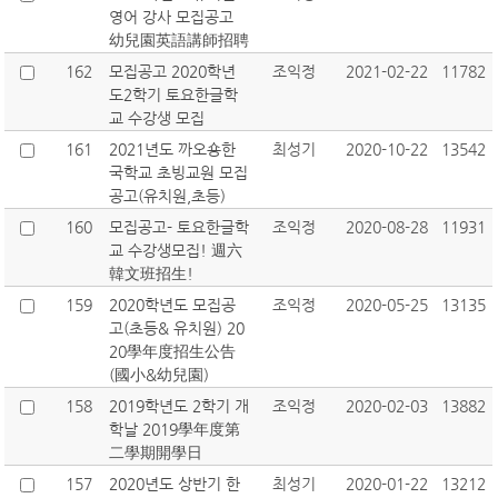
영어 강사 모집공고
幼兒園英語講師招聘
162
모집공고 2020학년
조익정
2021-02-22
11782
도2학기 토요한글학
교 수강생 모집
161
2021년도 까오숑한
최성기
2020-10-22
13542
국학교 초빙교원 모집
공고(유치원,초등)
160
모집공고- 토요한글학
조익정
2020-08-28
11931
교 수강생모집! 週六
韓文班招生!
159
2020학년도 모집공
조익정
2020-05-25
13135
고(초등& 유치원) 20
20學年度招生公告
(國小&幼兒園)
158
2019학년도 2학기 개
조익정
2020-02-03
13882
학날 2019學年度第
二學期開學日
157
2020년도 상반기 한
최성기
2020-01-22
13212