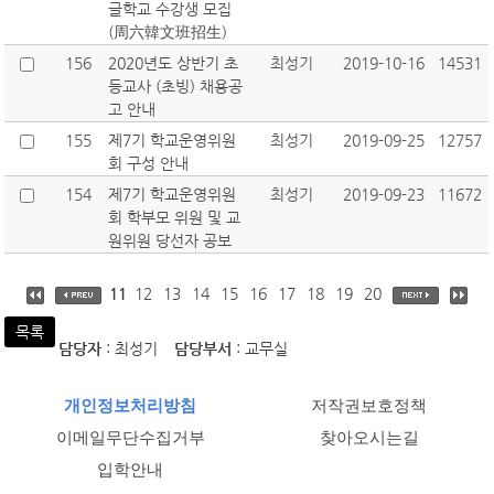
글학교 수강생 모집
(周六韓文班招生)
156
2020년도 상반기 초
최성기
2019-10-16
14531
등교사 (초빙) 채용공
고 안내
155
제7기 학교운영위원
최성기
2019-09-25
12757
회 구성 안내
154
제7기 학교운영위원
최성기
2019-09-23
11672
회 학부모 위원 및 교
원위원 당선자 공보
11
12
13
14
15
16
17
18
19
20
목록
담당자
: 최성기
담당부서
: 교무실
개인정보처리방침
저작권보호정책
이메일무단수집거부
찾아오시는길
입학안내