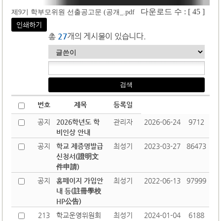
다운로드 수 : [ 45 ]
제9기 학부모위원 선출공고문 (공개_.pdf
인쇄하기
총
27
개의 게시물이 있습니다.
번호
제목
등록일
공지
2026학년도 학
관리자
2026-06-24
9712
비인상 안내
공지
학교 제증명발급
최성기
2023-03-27
86473
신청서(證明文
件申請)
공지
홈페이지 가입안
최성기
2022-06-13
97999
내 등(註冊學校
HP公告)
213
학교운영위원회
최성기
2024-01-04
6188