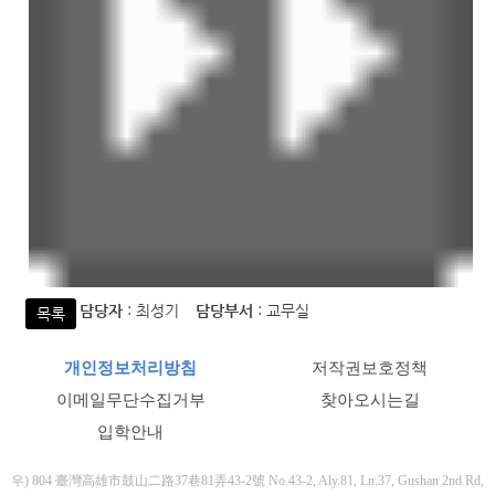
담당자
: 최성기
담당부서
: 교무실
목록
개인정보처리방침
저작권보호정책
이메일무단수집거부
찾아오시는길
입학안내
우) 804 臺灣高雄市鼓山二路37巷81弄43-2號 No.43-2, Aly.81, Ln.37, Gushan 2nd Rd,