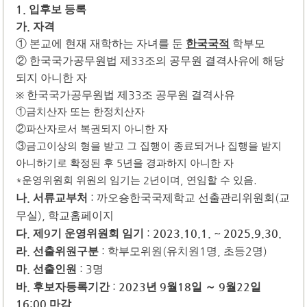
1.
입후보 등록
.
가
자격
①
본교에 현재 재학하는 자녀를 둔
한국국적
학부모
33
②
한국
국가공무원법 제
조의 공무원 결격사유에 해당
되지 아니한 자
33
한국
국가공무원법 제
조 공무원 결격사유
※
①
금치산자 또는 한정치산자
②
파산자로서 복권되지 아니한 자
③
금고이상의 형을 받고 그 집행이 종료되거나 집행을 받지
아니하기로 확정된 후
5
년을 경과하지 아니한 자
*
운영위원회 위원의 임기는
2
년이며
,
연임할 수 있음
.
.
:
(
나
서류교부처
까오숑한국국제학교 선출관리위원회
교
),
무실
학교홈페이지
.
9
:
2023.10.1. ~ 2025.9.30.
다
제
기 운영위원회 임기
.
:
(
1
,
2
)
라
선출위원구분
학부모위원
유치원
명
초등
명
.
: 3
마
선출인원
명
.
:
2023
9
18
9
22
바
후보자등록기간
년
월
일
～
월
일
16:00
마감