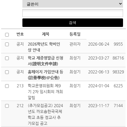
번호
제목
등록일
공지
2026학년도 학비인
관리자
2026-06-24
9955
상 안내
공지
학교 제증명발급 신청
최성기
2023-03-27
86716
서(證明文件申請)
공지
홈페이지 가입안내 등
최성기
2022-06-13
98329
(註冊學校HP公告)
213
학교운영위원회 제9
최성기
2024-01-04
6225
기 2차 임시회의 개최
알림
212
(추가모집공고) 2024
최성기
2023-11-17
7144
년도 까오숑한국국제
학교 초등 정교사 추
가모집 공고