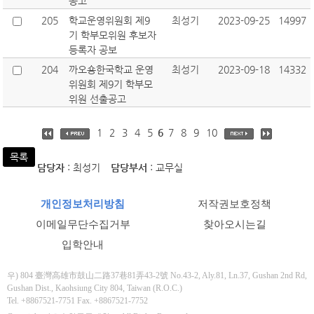
공고
205
학교운영위원회 제9
최성기
2023-09-25
14997
기 학부모위원 후보자
등록자 공보
204
까오숑한국학교 운영
최성기
2023-09-18
14332
위원회 제9기 학부모
위원 선출공고
1
2
3
4
5
6
7
8
9
10
목록
담당자
: 최성기
담당부서
: 교무실
개인정보처리방침
저작권보호정책
이메일무단수집거부
찾아오시는길
입학안내
우) 804 臺灣高雄市鼓山二路37巷81弄43-2號 No.43-2, Aly.81, Ln.37, Gushan 2nd Rd,
Gushan Dist., Kaohsiung City 804, Taiwan (R.O.C.)
Tel. +8867521-7751 Fax. +8867521-7752