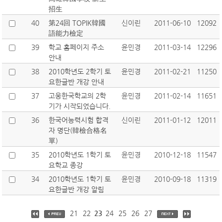
招生
40
第24回 TOPIK韓國
신이린
2011-06-10
12092
語能力檢定
39
학교 홈페이지 주소
윤민경
2011-03-14
12296
안내
38
2010학년도 2학기 토
윤민경
2011-02-21
11250
요한글반 개강 안내
37
고웅한국학교의 2학
윤민경
2011-02-14
11651
기가 시작되었습니다.
36
한국어능력시험 합격
신이린
2011-01-12
12011
자 명단(韓檢合格名
單)
35
2010학년도 1학기 토
윤민경
2010-12-18
11547
요학교 종강
34
2010학년도 1학기 토
윤민경
2010-09-18
11319
요한글반 개강 알림
21
22
23
24
25
26
27