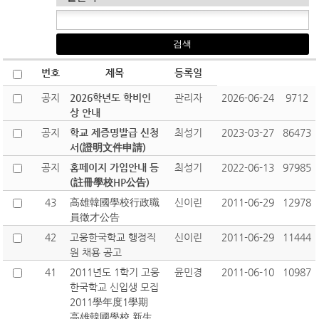
번호
제목
등록일
공지
2026학년도 학비인
관리자
2026-06-24
9712
상 안내
공지
학교 제증명발급 신청
최성기
2023-03-27
86473
서(證明文件申請)
공지
홈페이지 가입안내 등
최성기
2022-06-13
97985
(註冊學校HP公告)
43
高雄韓國學校行政職
신이린
2011-06-29
12978
員徵才公告
42
고웅한국학교 행정직
신이린
2011-06-29
11444
원 채용 공고
41
2011년도 1학기 고웅
윤민경
2011-06-10
10987
한국학교 신입생 모집
2011學年度1學期
高雄韓國學校 新生