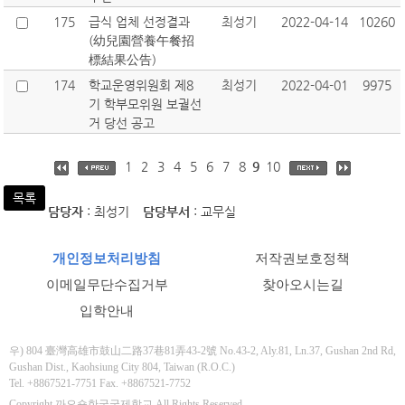
175
급식 업체 선정결과
최성기
2022-04-14
10260
(幼兒園營養午餐招
標結果公告)
174
학교운영위원회 제8
최성기
2022-04-01
9975
기 학부모위원 보궐선
거 당선 공고
1
2
3
4
5
6
7
8
9
10
목록
담당자
: 최성기
담당부서
: 교무실
개인정보처리방침
저작권보호정책
이메일무단수집거부
찾아오시는길
입학안내
우) 804 臺灣高雄市鼓山二路37巷81弄43-2號 No.43-2, Aly.81, Ln.37, Gushan 2nd Rd,
Gushan Dist., Kaohsiung City 804, Taiwan (R.O.C.)
Tel. +8867521-7751 Fax. +8867521-7752
Copyright 까오숑한국국제학교 All Rights Reserved.