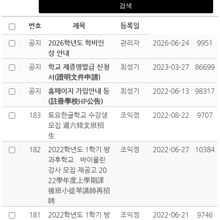
번호
제목
등록일
공지
2026학년도 학비인
관리자
2026-06-24
9951
상 안내
공지
학교 제증명발급 신청
최성기
2023-03-27
86699
서(證明文件申請)
공지
홈페이지 가입안내 등
최성기
2022-06-13
98317
(註冊學校HP公告)
183
토요한글학교 수강생
조익정
2022-08-22
9707
모집 週六韓文班招
生
182
2022학년도 1학기 방
조익정
2022-06-27
10384
과후학교 바이올린
강사 모집 재공고 20
22學年度上學期課
後班小提琴講師再招
聘
181
2022학년도 1학기 방
조익정
2022-06-21
9746