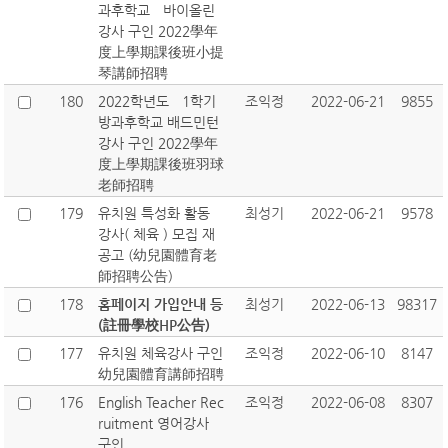
과후학교 바이올린
강사 구인 2022學年
度上學期課後班小提
琴講師招聘
180
2022학년도 1학기
조익정
2022-06-21
9855
방과후학교 배드민턴
강사 구인 2022學年
度上學期課後班羽球
老師招聘
179
유치원 특성화 활동
최성기
2022-06-21
9578
강사( 체육 ) 모집 재
공고 (幼兒園體育老
師招聘公告)
178
홈페이지 가입안내 등
최성기
2022-06-13
98317
(註冊學校HP公告)
177
유치원 체육강사 구인
조익정
2022-06-10
8147
幼兒園體育講師招聘
176
English Teacher Rec
조익정
2022-06-08
8307
ruitment 영어강사
구인