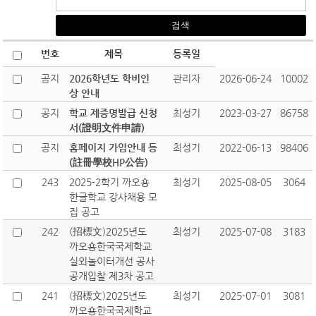
번호
제목
등록일
공지
2026학년도 학비인
관리자
2026-06-24
10002
상 안내
공지
학교 제증명발급 신청
최성기
2023-03-27
86758
서(證明文件申請)
공지
홈페이지 가입안내 등
최성기
2022-06-13
98406
(註冊學校HP公告)
243
2025-2학기 까오숑
최성기
2025-08-05
3064
한글학교 강사채용 모
집 공고
242
(招標文)2025년도
최성기
2025-07-08
3183
까오숑한국국제학교
실외놀이터개선 공사
공개입찰 제3차 공고
241
(招標文)2025년도
최성기
2025-07-01
3081
까오숑한국국제학교