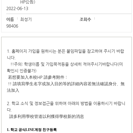
HP公告)
2022-06-13
이름
최성기
조회수
98406
1. 홈페이지 가입을 원하시는 분은 붙임파일을 참고하여 주시기 바랍
니다.
!!주의: 학생이름 및 가입목적등을 상세히 적어주시기바랍니다(미
확인시 인증불가)
若想要加入本校HP 請參考附件 :
!! 請填寫學生名字或加入目的等的詳細內容若無法確認身分、無
法加入
2. 학교 소식 및 정보접근을 위하여 아래의 방법을 이용하시기 바랍니
다.
請多利用學校管道以利獲得學校新的消息
1.
학교 공식LINE계정 친구등록