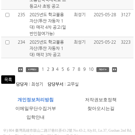
등교사 초빙 공고
235
2025년도 학교불용
최성기
2025-05-28
3127
자산(투싼 자동차 1
대) 매각 4차 공고(일
반인참여가능)
234
2025년도 학교불용
최성기
2025-05-22
3223
자산(투싼 자동차 1
대) 매각 3차 공고
1
2
3
4
5
6
7
8
9
10
목록
담당자
: 최성기
담당부서
: 교무실
개인정보처리방침
저작권보호정책
이메일무단수집거부
찾아오시는길
입학안내
우) 804 臺灣高雄市鼓山二路37巷81弄43-2號 No.43-2, Aly.81, Ln.37, Gushan 2nd Rd,