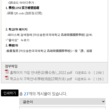
-QR
코드 아이디추가 :
1.
學校
LINE
官方帳號追蹤
-
掃描
QR code (
加好友
/
訂閱
)
2.
학교FB 페이지
-
페이스북 검색창에 [까오숑한국국제학교 高雄韓國國際學校] 검색-
>"좋아요" 누르기
2.
學校FB
-
臉書蒐尋 [까오숑한국국제학교 高雄韓國國際學校]-> 按「讚」追蹤
첨부파일
홈페이지 가입 안내문(註冊公告)_2022.pdf
다운로드 수 : [ 298 ]
학교소식 구독안내(學校消息訂閱方法).pdf
다운로드 수 : [ 139 ]
인쇄하기
총
27
개의 게시물이 있습니다.