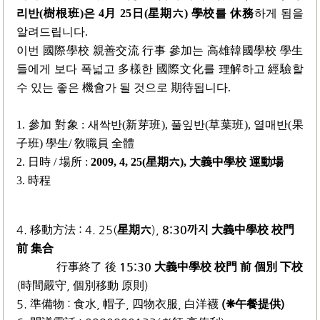
리반(樹根班)은 4月 25日(星期六) 學校를 休
務
하게 됨을
알려드립니다.
이번 國際學校 親善交流 行事 參加는 高雄韓國學校 學生
들에게 보다 폭넓고 多樣한 國際文化를 理解하고 經驗할
수 있는 좋은 機會가 될 것으로 期待됩니다.
1. 參加 對象 : 새싹반(新芽班), 풀잎반(草葉班), 열매반(果
子班) 學生/ 敎職員 全體
2. 日時 / 場所 :
2009, 4, 25(
星期六
), 大義中學校 運動場
3. 時程
4. 移動方法 : 4. 25(
星期六
),
8:30까지 大義中學校 校門
前 集合
行事終了 後
15:30 大義中學校 校門 前 個別 下校
(時間嚴守, 個別移動 原則)
5. 準備物 : 食水, 帽子, 四物衣服, 白洋襪
(❋午餐提供)