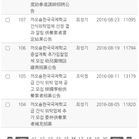
度跆拳道講師招聘公
告
107
까오숑한국국제학교
최성기
2016-08-23
11095
간식위탁업체 선정 결
과 알림 供餐業者選
定結果公告
106
까오숑한국국제학교
최성기
2016-08-19
11794
증설계획 추가입찰업
체 모집 幼兒園增設
建商招募公告
105
까오숑한국국제학교
조익정
2016-08-11
13179
급 간식 위탁 업체 공
고 모집 韓國學校供
餐業者招募公告
104
까오숑한국국제학교
최성기
2016-08-05
11820
급 간식 위탁업체 추
가 모집 委外供餐業
者補充招募
11
12
13
14
15
16
17
18
19
20