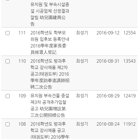
유치원 및 부속시설증
설 시공업체 선정결과
알림 幼兒園建商公
告
111
2016학년도 학부모
최성기
2016-09-12
12554
위원 입후보 등록안내
2016學年度家長委
員候選人登記
110
2016학년도 방과후
최성기
2016-08-31
13543
학교 강사채용 제2차
공고(태권도부) 2016
學年度跆拳道講師招
聘二次公告
109
유치원 부속건물 증설
최성기
2016-08-29
12419
제3차 공개추가입찰
공고 幼兒園增設第
三次公開招標公告
108
2016학년도 방과후
최성기
2016-08-24
11912
학교 강사채용 공고
(태권도부) 2016學年