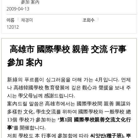
參加 案內
2009-04-13
이름
채경미
조회수
12012
高雄市 國際學校 親善 交流 行事
參加 案內
新綠의 푸르름이 싱그러움을 더해 가는 4月입니다. 언제
나 高雄韓國學校 敎育發展에 깊은 觀心과 聲援을 보내 주
시는 學父母님께 感謝드립니다.
案內드릴 말씀은 高雄市에서는 國際學校間 親善 圖謀와
多樣한 文化, 學生交流를
위
하여 國際學校와 一般學校 總
13個 學校가 參加하는
‘第1回 國際學校親善交流文化行
事’
를
開催합니다.
저희 學校도 本 行事에 參加함에 따라
씨앗반(種子班)
, 뿌