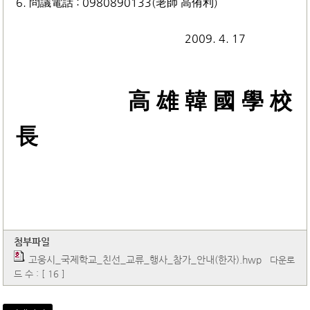
6. 問議電話 : 0980890133(老師 高侑利)
2009. 4. 17
高 雄 韓 國 學 校
長
첨부파일
고웅시_국제학교_친선_교류_행사_참가_안내(한자).hwp
다운로
드 수 : [ 16 ]