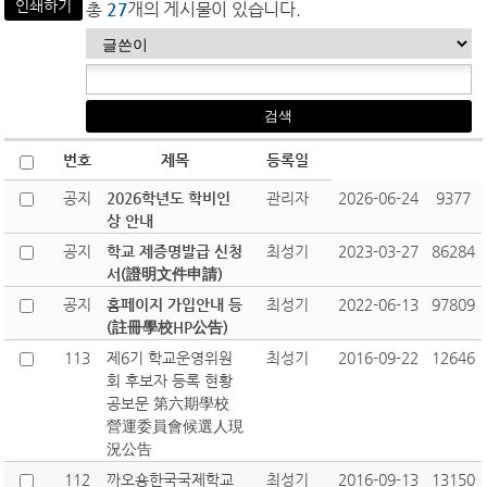
인쇄하기
총
27
개의 게시물이 있습니다.
번호
제목
등록일
공지
2026학년도 학비인
관리자
2026-06-24
9377
상 안내
공지
학교 제증명발급 신청
최성기
2023-03-27
86284
서(證明文件申請)
공지
홈페이지 가입안내 등
최성기
2022-06-13
97809
(註冊學校HP公告)
113
제6기 학교운영위원
최성기
2016-09-22
12646
회 후보자 등록 현황
공보문 第六期學校
營運委員會候選人現
況公告
112
까오숑한국국제학교
최성기
2016-09-13
13150