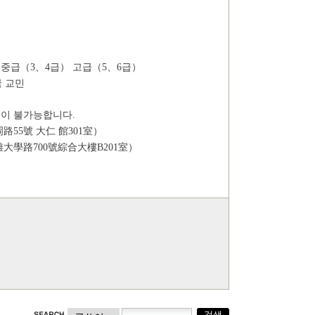
급） 중급（3、4급） 고급（5、6급）
 교민
경이 불가능합니다.
55號 大仁 館301室）
學路700號綜合大樓B201室）