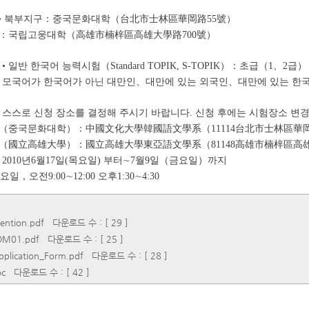
：• 북부지구：중국문화대학（台北市士林區華岡路55號）
구：국립고웅대학（高雄市楠梓區高雄大學路700號）
 일반 한국어 능력시험（Standard TOPIK, S-TOPIK）：초급（1、2
모국어가 한국어가 아닌 대만인、대만에 있는 외국인、대만에 있는 한국
스스로 신청 장소를 결정해 주시기 바랍니다. 신청 후에는 시험장소 변
구（중국문화대학）：中國文化大學韓國語文學系（11114台北市士林區華岡路
구（國立高雄大學）：國立高雄大學東亞語文學系（81148高雄市楠梓區高雄大
2010년6월17일(목요일) 부터∼7월9일（금요일）까지
，오전9:00∼12:00 오후1:30∼4:30
ention.pdf
다운로드 수 : [ 29 ]
DM01.pdf
다운로드 수 : [ 25 ]
pplication_Form.pdf
다운로드 수 : [ 28 ]
oc
다운로드 수 : [ 42 ]