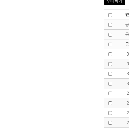
인쇄하기
번
공
공
공
3
3
3
3
2
2
2
2