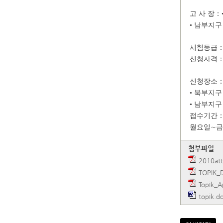
고 사 장
• 남부지
시험등급：•
신청자격：
신청장소：
• 북부지
• 남부지
접수기간：
월요일∼금요일
첨부파일
2010att
TOPIK_
Topik_A
topik.d