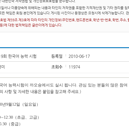
는 대한민국 저작권법 및 개인정보보호법을 준수합니다.
질서나 미풍양속에 위배되는 내용과 타인의 저작권을 포함한 지적재산권 및 기타 권리를 침해
 모든 책임은 회원 본인에게 있습니다.게시된 사진이나 동영상은 요청시에 삭제가능합니다. 
법 제59조 제3호에 따라 타인의 개인정보(주민번호,핸드폰번호,학년-반-번호,학번,주소,혈액
 등)에 대한 법적책임은 글쓴이에게 있습니다.
19회 한국어 능력 시험
등록일
2010-06-17
경미
조회수
11974
한국어 능력시험이 까오슝에서도 실시 됩니다. 관심 있는 분들의 많은 참여
주의 사항 및 자세한 내용은 붙임을 참고해 주세요.)
10년9월12일（일요일）
:00∼12:30（초급、고급）
∼5:30（중급）