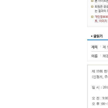
본 사이트
회원은 공공
는 결과의
개인정보보호
트, 이미지
제목
제 
이름
채
제 19회 
(신청서, 
일 시：20
오 전 : 9
오 후 :00