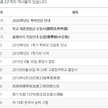
총
27
개의 게시물이 있습니다.
호
제목
지
2026학년도 학비인상 안내
지
학교 제증명발급 신청서(證明文件申請)
지
홈페이지 가입안내 등(註冊學校HP公告)
3
2010학년도 1학기 학부모 간담회 안내
2
2010학년도 1학기의 시작
1
2010년 6월 30일 종업식 알림
0
2010년6월26일 제 33회 고웅한국학교 졸업식
9
2010年6月26日第33屆畢業典禮。
8
高雄韓國學校改建工程招標公告
7
第十九期 TOPIK韓文語文能力測驗
6
제 19회 한국어 능력 시험