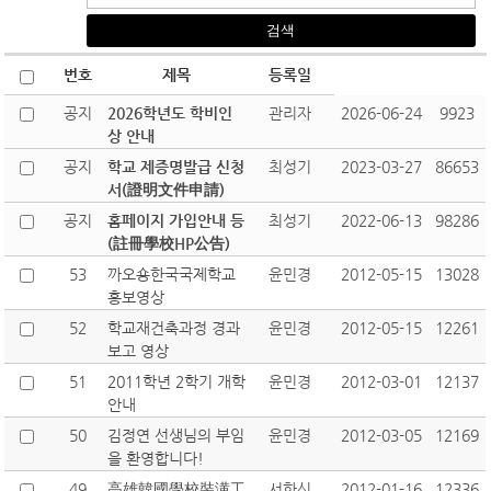
번호
제목
등록일
공지
2026학년도 학비인
관리자
2026-06-24
9923
상 안내
공지
학교 제증명발급 신청
최성기
2023-03-27
86653
서(證明文件申請)
공지
홈페이지 가입안내 등
최성기
2022-06-13
98286
(註冊學校HP公告)
53
까오숑한국국제학교
윤민경
2012-05-15
13028
홍보영상
52
학교재건축과정 경과
윤민경
2012-05-15
12261
보고 영상
51
2011학년 2학기 개학
윤민경
2012-03-01
12137
안내
50
김정연 선생님의 부임
윤민경
2012-03-05
12169
을 환영합니다!
49
高雄韓國學校裝潢工
서한신
2012-01-16
12336