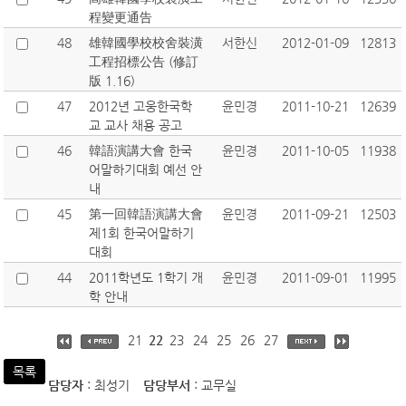
程變更通告
48
雄韓國學校校舍裝潢
서한신
2012-01-09
12813
工程招標公告 (修訂
版 1.16)
47
2012년 고웅한국학
윤민경
2011-10-21
12639
교 교사 채용 공고
46
韓語演講大會 한국
윤민경
2011-10-05
11938
어말하기대회 예선 안
내
45
第一回韓語演講大會
윤민경
2011-09-21
12503
제1회 한국어말하기
대회
44
2011학년도 1학기 개
윤민경
2011-09-01
11995
학 안내
21
22
23
24
25
26
27
목록
담당자
: 최성기
담당부서
: 교무실