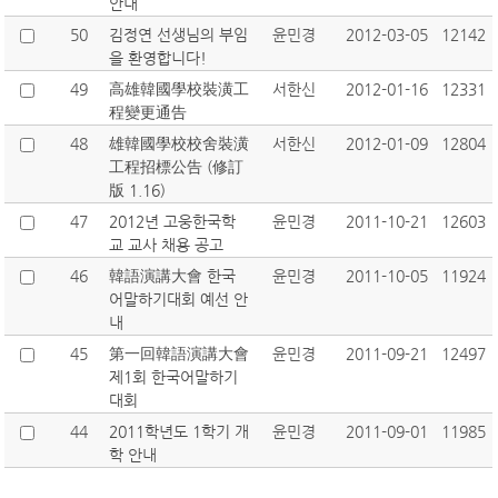
안내
50
김정연 선생님의 부임
윤민경
2012-03-05
12142
을 환영합니다!
49
高雄韓國學校裝潢工
서한신
2012-01-16
12331
程變更通告
48
雄韓國學校校舍裝潢
서한신
2012-01-09
12804
工程招標公告 (修訂
版 1.16)
47
2012년 고웅한국학
윤민경
2011-10-21
12603
교 교사 채용 공고
46
韓語演講大會 한국
윤민경
2011-10-05
11924
어말하기대회 예선 안
내
45
第一回韓語演講大會
윤민경
2011-09-21
12497
제1회 한국어말하기
대회
44
2011학년도 1학기 개
윤민경
2011-09-01
11985
학 안내