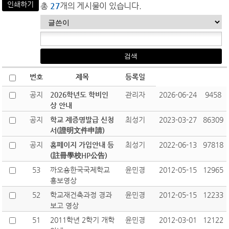
인쇄하기
총
27
개의 게시물이 있습니다.
번호
제목
등록일
공지
2026학년도 학비인
관리자
2026-06-24
9458
상 안내
공지
학교 제증명발급 신청
최성기
2023-03-27
86309
서(證明文件申請)
공지
홈페이지 가입안내 등
최성기
2022-06-13
97818
(註冊學校HP公告)
53
까오숑한국국제학교
윤민경
2012-05-15
12965
홍보영상
52
학교재건축과정 경과
윤민경
2012-05-15
12233
보고 영상
51
2011학년 2학기 개학
윤민경
2012-03-01
12122