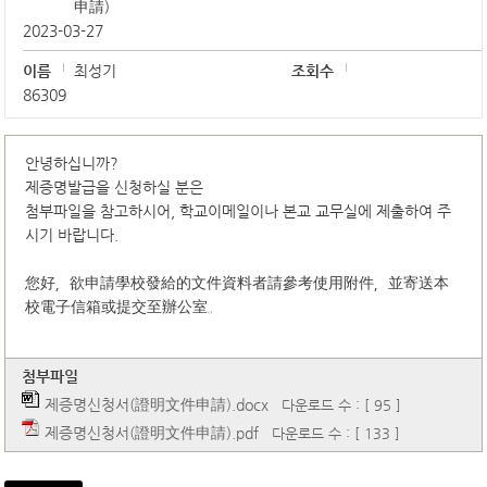
申請)
2023-03-27
이름
최성기
조회수
86309
안녕하십니까?
제증명발급을 신청하실 분은
첨부파일을 참고하시어, 학교이메일이나 본교 교무실에 제출하여 주
시기 바랍니다.
您好，欲申請學校發給的文件資料者請參考使用附件，並寄送本
校電子信箱或提交至辦公室。
첨부파일
제증명신청서(證明文件申請).docx
다운로드 수 : [ 95 ]
제증명신청서(證明文件申請).pdf
다운로드 수 : [ 133 ]