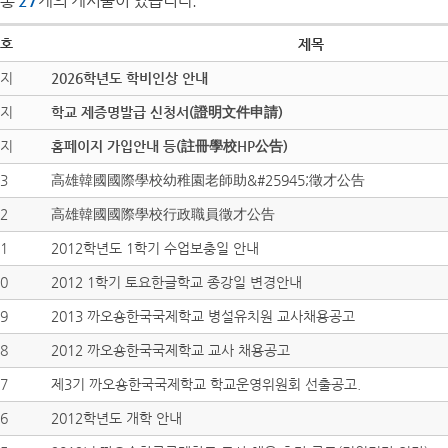
총
27
개의 게시물이 있습니다.
호
제목
지
2026학년도 학비인상 안내
지
학교 제증명발급 신청서(證明文件申請)
지
홈페이지 가입안내 등(註冊學校HP公告)
3
高雄韓國國際學校幼稚園老師助&#25945;徵才公告
2
高雄韓國國際學校行政職員徵才公告
1
2012학년도 1학기 수업보충일 안내
0
2012 1학기 토요한글학교 종강일 변경안내
9
2013 까오숑한국국제학교 병설유치원 교사채용공고
8
2012 까오숑한국국제학교 교사 채용공고
7
제3기 까오숑한국국제학교 학교운영위원회 선출공고.
6
2012학년도 개학 안내