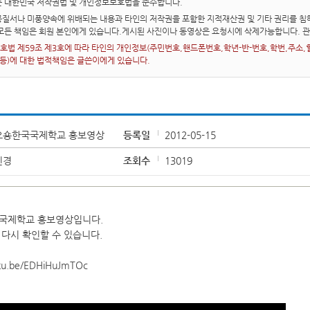
는 대한민국 저작권법 및 개인정보보호법을 준수합니다.
질서나 미풍양속에 위배되는 내용과 타인의 저작권을 포함한 지적재산권 및 기타 권리를 침해
 모든 책임은 회원 본인에게 있습니다.게시된 사진이나 동영상은 요청시에 삭제가능합니다. 
법 제59조 제3호에 따라 타인의 개인정보(주민번호,핸드폰번호,학년-반-번호,학번,주소,혈액
 등)에 대한 법적책임은 글쓴이에게 있습니다.
오숑한국국제학교 홍보영상
등록일
2012-05-15
민경
조회수
13019
국제학교 홍보영상입니다.
다시 확인할 수 있습니다.
utu.be/EDHiHuJmTOc