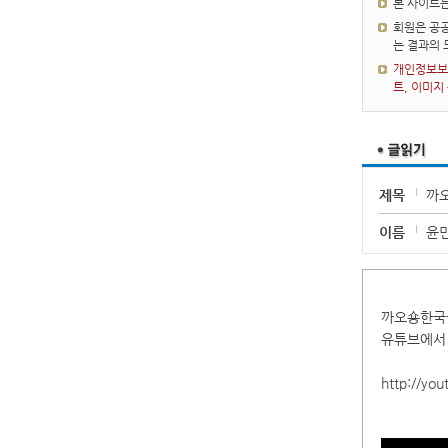
본 사이트
회원은 공공
는 결과의
개인정보보호
트, 이미지
제목
까
이름
윤
까오숑한국
유튜브에서 
http://yo