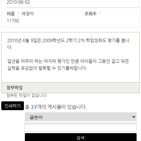
2010-06-02
이름
채경미
조회수
11792
2010년 6월 9일은 2009학년도 2학기 2차 학업성취도 평가를 봅니
다.
일년을 마무리 하는 마지막 평가인 만큼 아이들이 그동안 갈고 닦은
실력을 유감없이 발휘할 수 있기를바랍니다.
첨부파일
첨부된 파일이 없습니다
인쇄하기
총
27
개의 게시물이 있습니다.