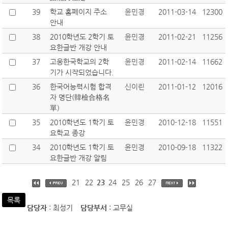
39
학교 홈페이지 주소
윤민경
2011-03-14
12300
안내
38
2010학년도 2학기 토
윤민경
2011-02-21
11256
요한글반 개강 안내
37
고웅한국학교의 2학
윤민경
2011-02-14
11662
기가 시작되었습니다.
36
한국어능력시험 합격
신이린
2011-01-12
12016
자 명단(韓檢合格名
單)
35
2010학년도 1학기 토
윤민경
2010-12-18
11551
요학교 종강
34
2010학년도 1학기 토
윤민경
2010-09-18
11322
요한글반 개강 알림
21
22
23
24
25
26
27
목록
담당자
: 최성기
담당부서
: 교무실