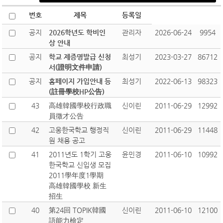
번호
제목
등록일
공지
2026학년도 학비인
관리자
2026-06-24
9954
상 안내
공지
학교 제증명발급 신청
최성기
2023-03-27
86712
서(證明文件申請)
공지
홈페이지 가입안내 등
최성기
2022-06-13
98323
(註冊學校HP公告)
43
高雄韓國學校行政職
신이린
2011-06-29
12992
員徵才公告
42
고웅한국학교 행정직
신이린
2011-06-29
11448
원 채용 공고
41
2011년도 1학기 고웅
윤민경
2011-06-10
10992
한국학교 신입생 모집
2011學年度1學期
高雄韓國學校 新生
招生
40
第24回 TOPIK韓國
신이린
2011-06-10
12100
語能力檢定