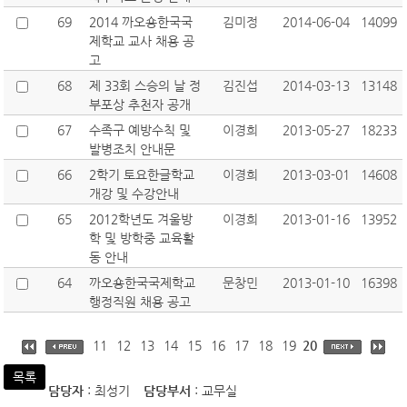
69
2014 까오숑한국국
김미정
2014-06-04
14099
제학교 교사 채용 공
고
68
제 33회 스승의 날 정
김진섭
2014-03-13
13148
부포상 추천자 공개
67
수족구 예방수칙 및
이경희
2013-05-27
18233
발병조치 안내문
66
2학기 토요한글학교
이경희
2013-03-01
14608
개강 및 수강안내
65
2012학년도 겨울방
이경희
2013-01-16
13952
학 및 방학중 교육활
동 안내
64
까오숑한국국제학교
문창민
2013-01-10
16398
행정직원 채용 공고
11
12
13
14
15
16
17
18
19
20
목록
담당자
: 최성기
담당부서
: 교무실