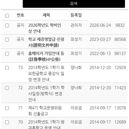
번호
제목
등록일
공지
2026학년도 학비인
관리자
2026-06-24
9832
상 안내
공지
학교 제증명발급 신청
최성기
2023-03-27
86568
서(證明文件申請)
공지
홈페이지 가입안내 등
최성기
2022-06-13
98137
(註冊學校HP公告)
73
2014학년도 1학기 토
양나희
2014-12-20
12929
요한글학교 종강식 일
정 변경 안내.
72
2014학년도 1학기 학
양나희
2014-12-20
11423
사일정(방학식) 변경
안내
71
제4기 학교운영위원
이요셉
2014-09-17
13078
회 선출공고
70
2014학년도 1학기 방
이요셉
2014-09-17
12689
과후학교 운영 안내