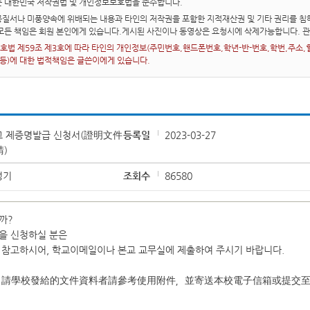
는 대한민국 저작권법 및 개인정보보호법을 준수합니다.
질서나 미풍양속에 위배되는 내용과 타인의 저작권을 포함한 지적재산권 및 기타 권리를 침해
 모든 책임은 회원 본인에게 있습니다.게시된 사진이나 동영상은 요청시에 삭제가능합니다. 
법 제59조 제3호에 따라 타인의 개인정보(주민번호,핸드폰번호,학년-반-번호,학번,주소,혈액
 등)에 대한 법적책임은 글쓴이에게 있습니다.
교 제증명발급 신청서(證明文件
등록일
2023-03-27
)
성기
조회수
86580
까?
을 신청하실 분은
참고하시어, 학교이메일이나 본교 교무실에 제출하여 주시기 바랍니다.
申請學校發給的文件資料者請參考使用附件，並寄送本校電子信箱或提交