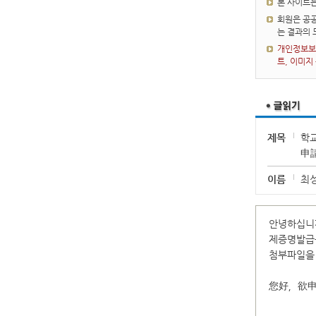
본 사이트
회원은 공공
는 결과의
개인정보보호
트, 이미지
제목
학
申請
이름
최
안녕하십니
제증명발급
첨부파일을 
您好，欲