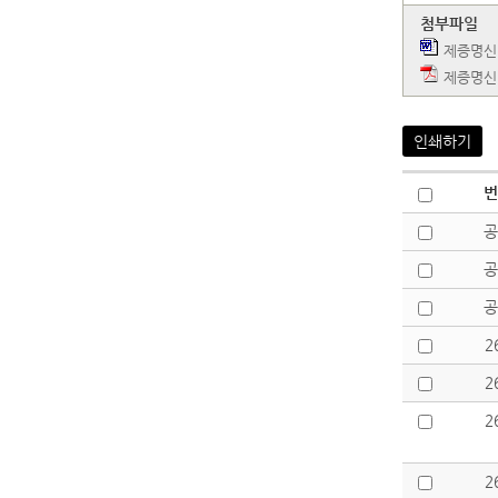
첨부파일
제증명신
제증명신
인쇄하기
번
공
공
공
2
2
2
2