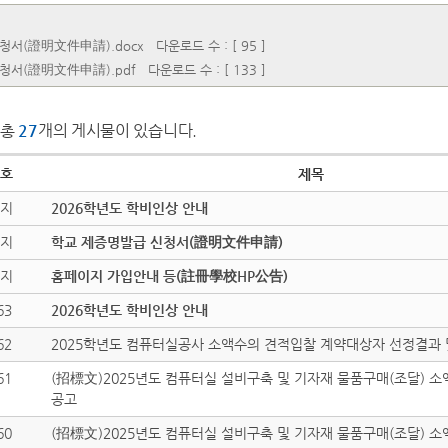
청서(證明文件申請).docx
다운로드 수 : [ 95 ]
청서(證明文件申請).pdf
다운로드 수 : [ 133 ]
총
27
개의 게시물이 있습니다.
호
제목
지
2026학년도 학비인상 안내
지
학교 제증명발급 신청서(證明文件申請)
지
홈페이지 가입안내 등(註冊學校HP公告)
63
2026학년도 학비인상 안내
62
2025학년도 컴퓨터실공사 소액수의 견적입찰 계약대상자 선정결과 
61
(招標文)2025년도 컴퓨터실 설비구축 및 기자재 물품구매(조달) 소
공고
60
(招標文)2025년도 컴퓨터실 설비구축 및 기자재 물품구매(조달) 