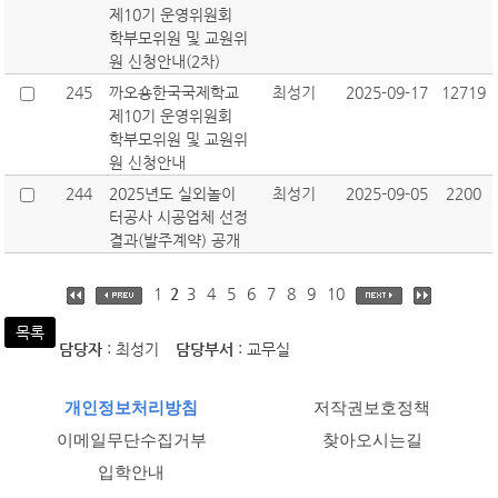
제10기 운영위원회
학부모위원 및 교원위
원 신청안내(2차)
245
까오숑한국국제학교
최성기
2025-09-17
12719
제10기 운영위원회
학부모위원 및 교원위
원 신청안내
244
2025년도 실외놀이
최성기
2025-09-05
2200
터공사 시공업체 선정
결과(발주계약) 공개
1
2
3
4
5
6
7
8
9
10
목록
담당자
: 최성기
담당부서
: 교무실
개인정보처리방침
저작권보호정책
이메일무단수집거부
찾아오시는길
입학안내