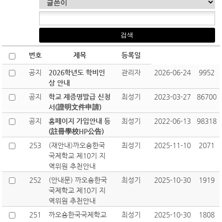
번호
제목
등록일
공지
2026학년도 학비인
관리자
2026-06-24
9952
상 안내
공지
학교 제증명발급 신청
최성기
2023-03-27
86700
서(證明文件申請)
공지
홈페이지 가입안내 등
최성기
2022-06-13
98318
(註冊學校HP公告)
253
(재안내)까오숑한국
최성기
2025-11-10
2071
국제학교 제10기 지
역위원 추천안내
252
(안내문) 까오숑한국
최성기
2025-10-30
1919
국제학교 제10기 지
역위원 추천안내
251
까오숑한국국제학교
최성기
2025-10-30
1808