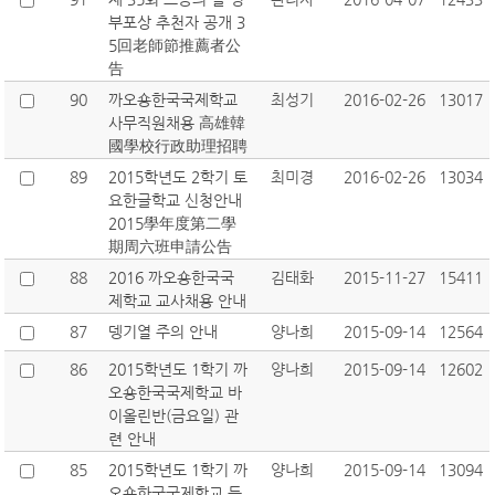
부포상 추천자 공개 3
5回老師節推薦者公
告
90
까오숑한국국제학교
최성기
2016-02-26
13017
사무직원채용 高雄韓
國學校行政助理招聘
89
2015학년도 2학기 토
최미경
2016-02-26
13034
요한글학교 신청안내
2015學年度第二學
期周六班申請公告
88
2016 까오숑한국국
김태화
2015-11-27
15411
제학교 교사채용 안내
87
뎅기열 주의 안내
양나희
2015-09-14
12564
86
2015학년도 1학기 까
양나희
2015-09-14
12602
오숑한국국제학교 바
이올린반(금요일) 관
련 안내
85
2015학년도 1학기 까
양나희
2015-09-14
13094
오숑한국국제학교 등,