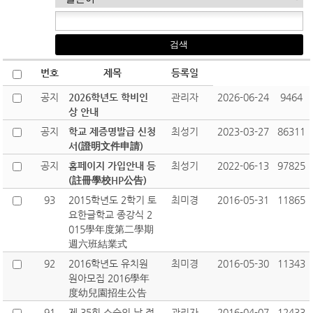
번호
제목
등록일
공지
2026학년도 학비인
관리자
2026-06-24
9464
상 안내
공지
학교 제증명발급 신청
최성기
2023-03-27
86311
서(證明文件申請)
공지
홈페이지 가입안내 등
최성기
2022-06-13
97825
(註冊學校HP公告)
93
2015학년도 2학기 토
최미경
2016-05-31
11865
요한글학교 종강식 2
015學年度第二學期
週六班結業式
92
2016학년도 유치원
최미경
2016-05-30
11343
원아모집 2016學年
度幼兒園招生公告
91
제 35회 스승의 날 정
관리자
2016-04-07
12433