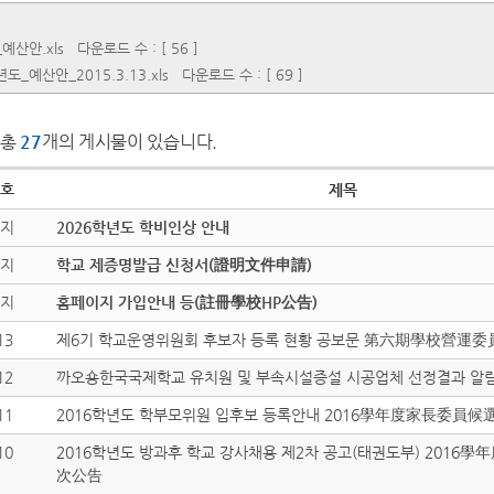
_예산안.xls
다운로드 수 : [ 56 ]
도_예산안_2015.3.13.xls
다운로드 수 : [ 69 ]
총
27
개의 게시물이 있습니다.
호
제목
지
2026학년도 학비인상 안내
지
학교 제증명발급 신청서(證明文件申請)
지
홈페이지 가입안내 등(註冊學校HP公告)
13
제6기 학교운영위원회 후보자 등록 현황 공보문 第六期學校營運
12
까오숑한국국제학교 유치원 및 부속시설증설 시공업체 선정결과 
11
2016학년도 학부모위원 입후보 등록안내 2016學年度家長委員
10
2016학년도 방과후 학교 강사채용 제2차 공고(태권도부) 201
次公告