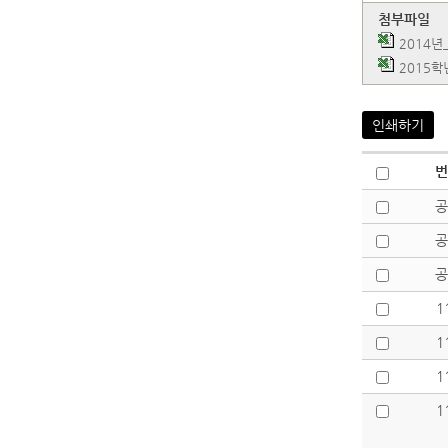
첨부파일
2014년
2015학년
인쇄하기
번
공
공
공
1
1
1
1