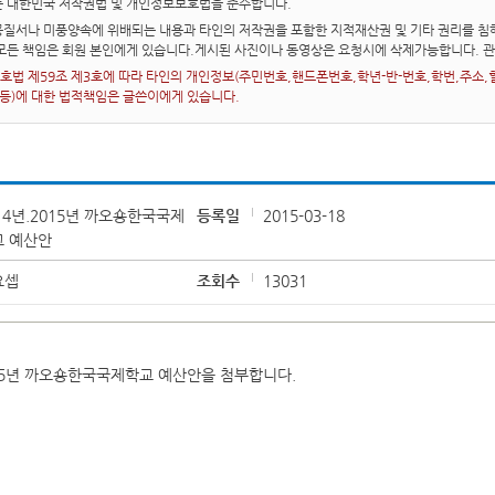
는 대한민국 저작권법 및 개인정보보호법을 준수합니다.
질서나 미풍양속에 위배되는 내용과 타인의 저작권을 포함한 지적재산권 및 기타 권리를 침해
 모든 책임은 회원 본인에게 있습니다.게시된 사진이나 동영상은 요청시에 삭제가능합니다. 
법 제59조 제3호에 따라 타인의 개인정보(주민번호,핸드폰번호,학년-반-번호,학번,주소,혈액
 등)에 대한 법적책임은 글쓴이에게 있습니다.
14년.2015년 까오숑한국국제
등록일
2015-03-18
교 예산안
요셉
조회수
13031
015년 까오숑한국국제학교 예산안을 첨부합니다.