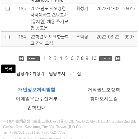
185
2023년도 까오숑한
최성기
2022-11-02
26017
국국제학교 초빙교사
(유치원) 채용 추가모
집 공고문
184
22학년도 토요한글학
조익정
2022-08-22
9997
교 강사 모집
1
2
3
4
5
6
7
8
9
10
목록
담당자
: 최성기
담당부서
: 교무실
개인정보처리방침
저작권보호정책
이메일무단수집거부
찾아오시는길
입학안내
우) 804 臺灣高雄市鼓山二路37巷81弄43-2號 No.43-2, Aly.81, Ln.37, Gushan 2nd Rd,
Gushan Dist., Kaohsiung City 804, Taiwan (R.O.C.)
Tel. +8867521-7751 Fax. +8867521-7752