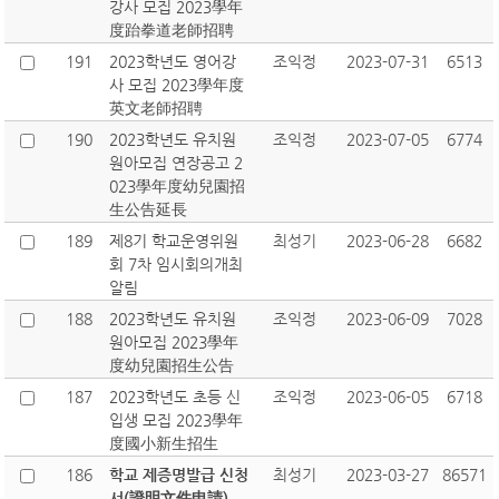
강사 모집 2023學年
度跆拳道老師招聘
191
2023학년도 영어강
조익정
2023-07-31
6513
사 모집 2023學年度
英文老師招聘
190
2023학년도 유치원
조익정
2023-07-05
6774
원아모집 연장공고 2
023學年度幼兒園招
生公告延長
189
제8기 학교운영위원
최성기
2023-06-28
6682
회 7차 임시회의개최
알림
188
2023학년도 유치원
조익정
2023-06-09
7028
원아모집 2023學年
度幼兒園招生公告
187
2023학년도 초등 신
조익정
2023-06-05
6718
입생 모집 2023學年
度國小新生招生
186
학교 제증명발급 신청
최성기
2023-03-27
86571
서(證明文件申請)