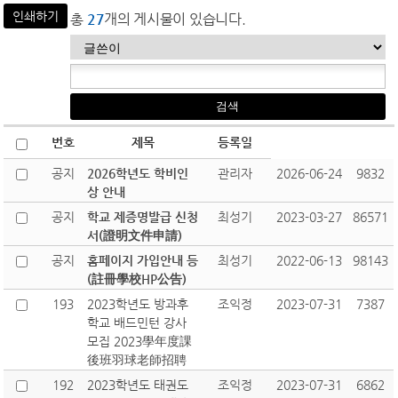
인쇄하기
총
27
개의 게시물이 있습니다.
번호
제목
등록일
공지
2026학년도 학비인
관리자
2026-06-24
9832
상 안내
공지
학교 제증명발급 신청
최성기
2023-03-27
86571
서(證明文件申請)
공지
홈페이지 가입안내 등
최성기
2022-06-13
98143
(註冊學校HP公告)
193
2023학년도 방과후
조익정
2023-07-31
7387
학교 배드민턴 강사
모집 2023學年度課
後班羽球老師招聘
192
2023학년도 태권도
조익정
2023-07-31
6862