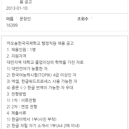
용 공고
2013-01-10
이름
문창민
조회수
16399
까오숑한국국제학교 행정직원 채용 공고
1. 채용인원 : 1명
2. 지원자격
대만지역 대학교 졸업이상의 학력을 가진 자로.
1) 대만언어가 능통한 자.
2) 한국어능력시험(TOPIK) 4급 이상인 자
3) 엑셀, 한글워드프로세스 사용 가능한 자
4) 중문 <-> 한글 번역이 가능한 자 우대
3. 전형방법
1) 1차 : 서류전형
2) 2차 : 면접 전형
4. 제출서류
1) 한글이력서 1부(사진 부착)
2) 한글 자필 자기 소개서 1부(A4 2매 이내)