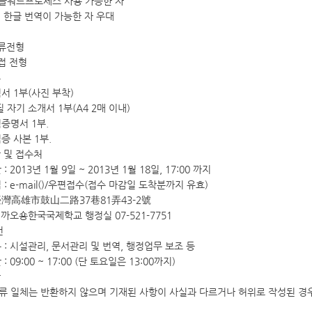
 한글워드프로세스 사용 가능한 자
-> 한글 번역이 가능한 자 우대
법
 서류전형
면접 전형
류
력서 1부(사진 부착)
필 자기 소개서 1부(A4 2매 이내)
력증명서 1부.
증 사본 1부.
간 및 접수처
: 2013년 1월 9일 ~ 2013년 1월 18일, 17:00 까지
 : e-mail()/우편접수(접수 마감일 도착분까지 유효)
: 臺灣高雄市鼓山二路37巷81弄43-2號
: 까오숑한국국제학교 행정실 07-521-7751
건
무 : 시설관리, 문서관리 및 번역, 행정업무 보조 등
: 09:00 ~ 17:00 (단 토요일은 13:00까지)
항
서류 일체는 반환하지 않으며 기재된 사항이 사실과 다르거나 허위로 작성된 경우