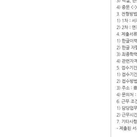
3) 엑셀,
4) 중문 <
3. 전형방
1) 1차 :
2) 2차 : 
4. 제출서
1) 한글이
2) 한글 자
3) 최종학
4) 관련자격
5. 접수기
1) 접수기간 
2) 접수방법
3) 주소 
4) 문의처 
6. 근무 조
1) 담당업
2) 근무시간 
7. 기타사
- 제출된 