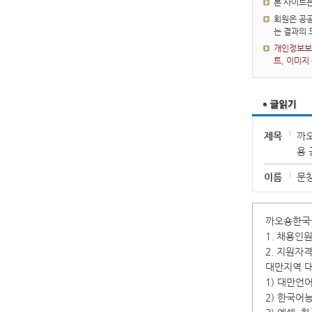
본 사이트
회원은 공공
는 결과의
개인정보보호
트, 이미지
제목
까
용 
이름
문
까오숑한국
1. 채용인원
2. 지원자
대만지역 대
1) 대만언
2) 한국어능