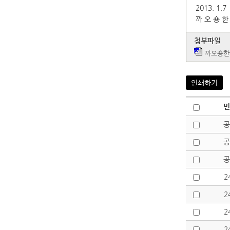
2013. 1.7
까 오 숑 한
첨부파일
까오숑한
인쇄하기
번
공
공
공
2
2
2
2