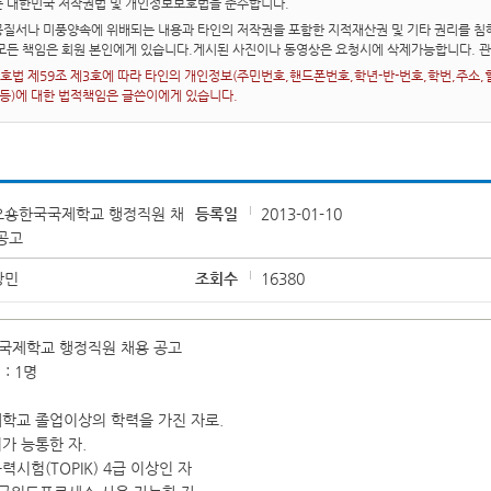
는 대한민국 저작권법 및 개인정보보호법을 준수합니다.
질서나 미풍양속에 위배되는 내용과 타인의 저작권을 포함한 지적재산권 및 기타 권리를 침해
 모든 책임은 회원 본인에게 있습니다.게시된 사진이나 동영상은 요청시에 삭제가능합니다. 
법 제59조 제3호에 따라 타인의 개인정보(주민번호,핸드폰번호,학년-반-번호,학번,주소,혈액
 등)에 대한 법적책임은 글쓴이에게 있습니다.
오숑한국국제학교 행정직원 채
등록일
2013-01-10
공고
창민
조회수
16380
국제학교 행정직원 채용 공고
 : 1명
격
학교 졸업이상의 학력을 가진 자로.
어가 능통한 자.
력시험(TOPIK) 4급 이상인 자