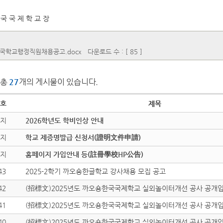
 국 국 제 학 교 장
국학교행정직원채용공고.docx
다운로드 수 : [ 85 ]
총
27
개의 게시물이 있습니다.
호
제목
지
2026학년도 학비인상 안내
지
학교 제증명발급 신청서(證明文件申請)
지
홈페이지 가입안내 등(註冊學校HP公告)
43
2025-2학기 까오숑한글학교 강사채용 모집 공고
42
(招標文)2025년도 까
41
(招標文)2025년도 까
40
(招標文)2025년도 까오숑한국국제학교 실외놀이터개선 공사 공개