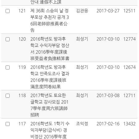
안내 連假不上課
121
제 36회 스승의 날 정
김관응
2017-03-27
12511
부포상 추천자 공개 3
6回老師節推薦者公
告
120
2016학년도 방과후
최성기
2017-03-10
12774
학교 수익자부담 정산
서 2016學年度課後
班受益者負擔精算書
119
2016학년도 방과후
최성기
2017-03-10
12674
학교 만족도조사 결과
2016學年度課後班
滿意度問卷結果
118
2017학년도 토요한
최성기
2017-03-08
12711
글학교 강사모집 201
7學年度周六班講師
招聘
117
2016학년도 1학기 수
조익정
2017-02-16
13432
익자부담(급식비) 경
비정산 2016學年度