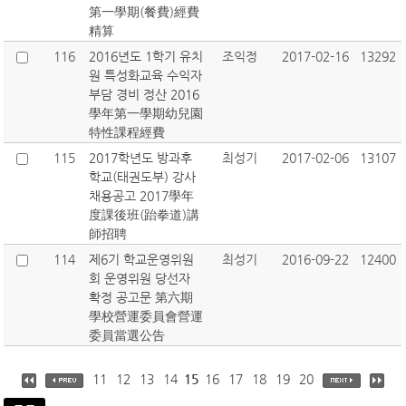
第一學期(餐費)經費
精算
116
2016년도 1학기 유치
조익정
2017-02-16
13292
원 특성화교육 수익자
부담 경비 정산 2016
學年第一學期幼兒園
特性課程經費
115
2017학년도 방과후
최성기
2017-02-06
13107
학교(태권도부) 강사
채용공고 2017學年
度課後班(跆拳道)講
師招聘
114
제6기 학교운영위원
최성기
2016-09-22
12400
회 운영위원 당선자
확정 공고문 第六期
學校營運委員會營運
委員當選公告
11
12
13
14
15
16
17
18
19
20