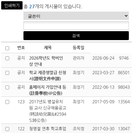
인쇄하기
총
27
개의 게시물이 있습니다.
번호
제목
등록일
공지
2026학년도 학비인
관리자
2026-06-24
9746
상 안내
공지
학교 제증명발급 신청
최성기
2023-03-27
86501
서(證明文件申請)
공지
홈페이지 가입안내 등
최성기
2022-06-13
98043
(註冊學校HP公告)
123
2017년도 병설유치
최성기
2017-05-09
13564
원 교사 신규채용공고
(聘請幼兒園&#2594
5;師公告)
122
청명절 연휴 학교휴업
조익정
2017-03-30
13047