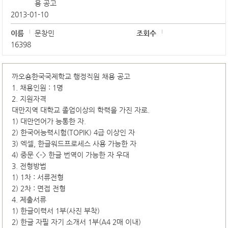
용 공고
2013-01-10
이름
문창민
조회수
16398
까오숑한국국제학교 행정직원 채용 공고
1. 채용인원 : 1명
2. 지원자격
대만지역 대학교 졸업이상의 학력을 가진 자로.
1) 대만언어가 능통한 자.
2) 한국어능력시험(TOPIK) 4급 이상인 자
3) 엑셀, 한글워드프로세스 사용 가능한 자
4) 중문 <-> 한글 번역이 가능한 자 우대
3. 전형방법
1) 1차 : 서류전형
2) 2차 : 면접 전형
4. 제출서류
1) 한글이력서 1부(사진 부착)
2) 한글 자필 자기 소개서 1부(A4 2매 이내)