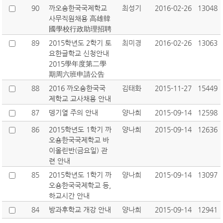
90
까오숑한국국제학교
최성기
2016-02-26
13048
사무직원채용 高雄韓
國學校行政助理招聘
89
2015학년도 2학기 토
최미경
2016-02-26
13063
요한글학교 신청안내
2015學年度第二學
期周六班申請公告
88
2016 까오숑한국국
김태화
2015-11-27
15449
제학교 교사채용 안내
87
뎅기열 주의 안내
양나희
2015-09-14
12598
86
2015학년도 1학기 까
양나희
2015-09-14
12636
오숑한국국제학교 바
이올린반(금요일) 관
련 안내
85
2015학년도 1학기 까
양나희
2015-09-14
13097
오숑한국국제학교 등,
하교시간 안내
84
방과후학교 개강 안내
양나희
2015-09-14
12941