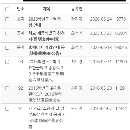
번호
제목
등록일
공지
2026학년도 학비인
관리자
2026-06-24
9776
상 안내
공지
학교 제증명발급 신청
최성기
2023-03-27
86504
서(證明文件申請)
공지
홈페이지 가입안내 등
최성기
2022-06-13
98046
(註冊學校HP公告)
93
2015학년도 2학기 토
최미경
2016-05-31
11909
요한글학교 종강식 2
015學年度第二學期
週六班結業式
92
2016학년도 유치원
최미경
2016-05-30
11391
원아모집 2016學年
度幼兒園招生公告
91
제 35회 스승의 날 정
관리자
2016-04-07
12444
부포상 추천자 공개 3
5回老師節推薦者公
告