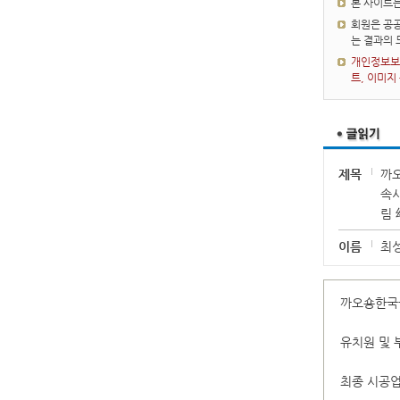
본 사이트
회원은 공공
는 결과의
개인정보보호
트, 이미지
제목
까
속
림
이름
최
까오숑한국
유치원 및 
최종 시공업