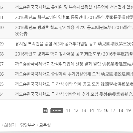
12
까오숑한국국제학교 유치원 및 부속시설증설 시공업체 선정결과 
11
2016학년도 학부모위원 입후보 등록안내 2016學年度家長委員
10
2016학년도 방과후 학교 강사채용 제2차 공고(태권도부) 201
次公告
09
유치원 부속건물 증설 제3차 공개추가입찰 공고 幼兒園增設第三
08
2016학년도 방과후 학교 강사채용 공고(태권도부) 2016學年度
07
까오숑한국국제학교 간식위탁업체 선정 결과 알림 供餐業者選定結
06
까오숑한국국제학교 증설계획 추가입찰업체 모집 幼兒園增設建商
05
까오숑한국국제학교 급 간식 위탁 업체 공고 모집 韓國學校供餐
04
까오숑한국국제학교 급 간식 위탁업체 추가 모집 委外供餐業者補
11
12
13
14
15
16
17
18
19
자
: 최성기
담당부서
: 교무실