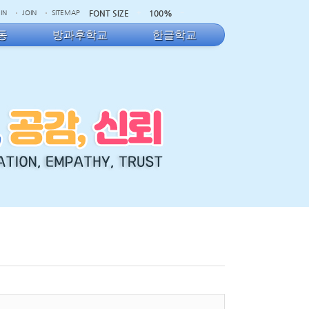
FONT SIZE
100%
IN
JOIN
SITEMAP
동
방과후학교
한글학교