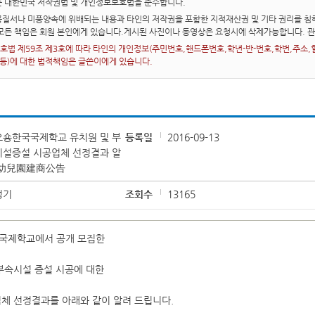
는 대한민국 저작권법 및 개인정보보호법을 준수합니다.
질서나 미풍양속에 위배되는 내용과 타인의 저작권을 포함한 지적재산권 및 기타 권리를 침해
 모든 책임은 회원 본인에게 있습니다.게시된 사진이나 동영상은 요청시에 삭제가능합니다. 
법 제59조 제3호에 따라 타인의 개인정보(주민번호,핸드폰번호,학년-반-번호,학번,주소,혈액
 등)에 대한 법적책임은 글쓴이에게 있습니다.
오숑한국국제학교 유치원 및 부
등록일
2016-09-13
시설증설 시공업체 선정결과 알
 幼兒園建商公告
성기
조회수
13165
국제학교에서 공개 모집한
부속시설 증설 시공에 대한
체 선정결과를 아래와 같이 알려 드립니다.