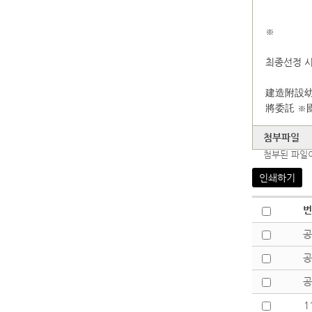
※
최종선정 
建造附設
將委託 ※
첨부파일
첨부된 파일
인쇄하기
번
공
공
공
1