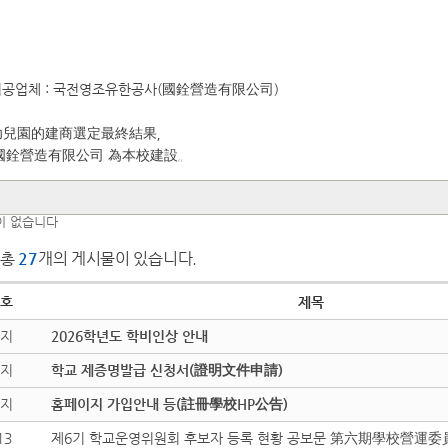
시공업체 : 국전영조유한공사(國銓營造有限公司)
幼兒園的建商選定最終結果，
國銓營造有限公司 為本校建設。
이 없습니다
총
27
개의 게시물이 있습니다.
호
제목
지
2026학년도 학비인상 안내
지
학교 제증명발급 신청서(證明文件申請)
지
홈페이지 가입안내 등(註冊學校HP公告)
13
제6기 학교운영위원회 후보자 등록 현황 공보문 第六期學校營運