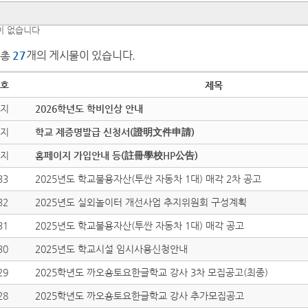
이 없습니다
총
27
개의 게시물이 있습니다.
호
제목
지
2026학년도 학비인상 안내
지
학교 제증명발급 신청서(證明文件申請)
지
홈페이지 가입안내 등(註冊學校HP公告)
33
2025년도 학교불용자산(투싼 자동차 1대) 매각 2차 공고
32
2025년도 실외놀이터 개선사업 추지위원회 구성계획
31
2025년도 학교불용자산(투싼 자동차 1대) 매각 공고
30
2025년도 학교시설 임시사용신청안내
29
2025학년도 까오숑토요한글학교 강사 3차 모집공고(최종)
28
2025학년도 까오숑토요한글학교 강사 추가모집공고