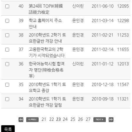
40
第24回 TOPIK韓國
신이린
2011-06-10
12095
語能力檢定
39
학교 홈페이지 주소
윤민경
2011-03-14
12298
안내
38
2010학년도 2학기 토
윤민경
2011-02-21
11253
요한글반 개강 안내
37
고웅한국학교의 2학
윤민경
2011-02-14
11655
기가 시작되었습니다.
36
한국어능력시험 합격
신이린
2011-01-12
12013
자 명단(韓檢合格名
單)
35
2010학년도 1학기 토
윤민경
2010-12-18
11547
요학교 종강
34
2010학년도 1학기 토
윤민경
2010-09-18
11321
요한글반 개강 알림
21
22
23
24
25
26
27
목록