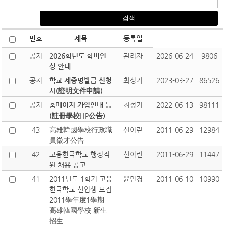
번호
제목
등록일
공지
2026학년도 학비인
관리자
2026-06-24
9806
상 안내
공지
학교 제증명발급 신청
최성기
2023-03-27
86526
서(證明文件申請)
공지
홈페이지 가입안내 등
최성기
2022-06-13
98111
(註冊學校HP公告)
43
高雄韓國學校行政職
신이린
2011-06-29
12984
員徵才公告
42
고웅한국학교 행정직
신이린
2011-06-29
11447
원 채용 공고
41
2011년도 1학기 고웅
윤민경
2011-06-10
10990
한국학교 신입생 모집
2011學年度1學期
高雄韓國學校 新生
招生