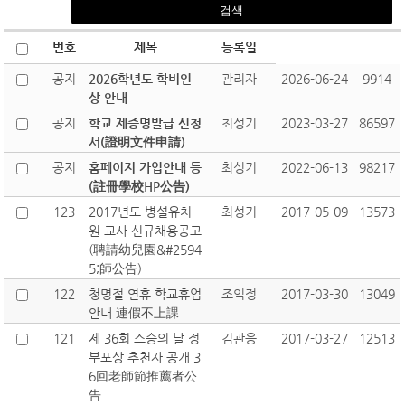
번호
제목
등록일
공지
2026학년도 학비인
관리자
2026-06-24
9914
상 안내
공지
학교 제증명발급 신청
최성기
2023-03-27
86597
서(證明文件申請)
공지
홈페이지 가입안내 등
최성기
2022-06-13
98217
(註冊學校HP公告)
123
2017년도 병설유치
최성기
2017-05-09
13573
원 교사 신규채용공고
(聘請幼兒園&#2594
5;師公告)
122
청명절 연휴 학교휴업
조익정
2017-03-30
13049
안내 連假不上課
121
제 36회 스승의 날 정
김관응
2017-03-27
12513
부포상 추천자 공개 3
6回老師節推薦者公
告