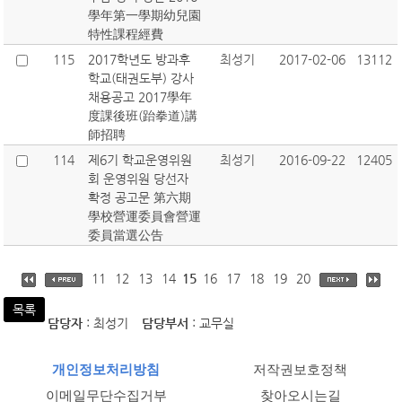
學年第一學期幼兒園
特性課程經費
115
2017학년도 방과후
최성기
2017-02-06
13112
학교(태권도부) 강사
채용공고 2017學年
度課後班(跆拳道)講
師招聘
114
제6기 학교운영위원
최성기
2016-09-22
12405
회 운영위원 당선자
확정 공고문 第六期
學校營運委員會營運
委員當選公告
11
12
13
14
15
16
17
18
19
20
목록
담당자
: 최성기
담당부서
: 교무실
개인정보처리방침
저작권보호정책
이메일무단수집거부
찾아오시는길