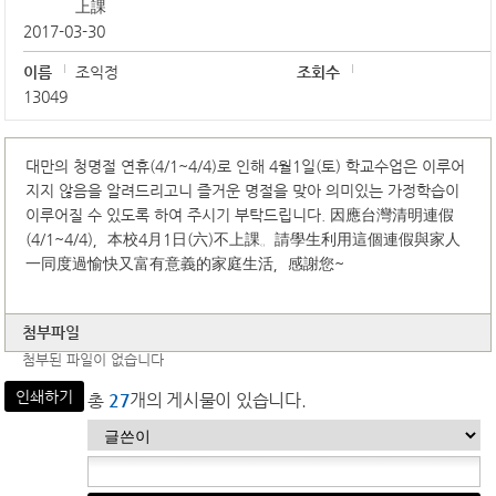
上課
2017-03-30
이름
조익정
조회수
13049
대만의 청명절 연휴(4/1~4/4)로 인해 4월1일(토) 학교수업은 이루어
지지 않음을 알려드리고니 즐거운 명절을 맞아 의미있는 가정학습이
이루어질 수 있도록 하여 주시기 부탁드립니다. 因應台灣清明連假
(4/1~4/4)，本校4月1日(六)不上課。請學生利用這個連假與家人
一同度過愉快又富有意義的家庭生活，感謝您~
첨부파일
첨부된 파일이 없습니다
인쇄하기
총
27
개의 게시물이 있습니다.