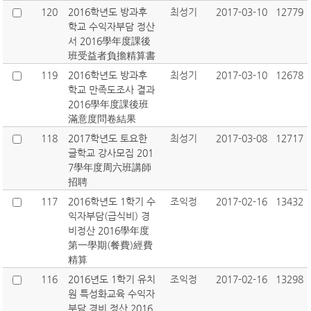
120
2016학년도 방과후
최성기
2017-03-10
12779
학교 수익자부담 정산
서 2016學年度課後
班受益者負擔精算書
119
2016학년도 방과후
최성기
2017-03-10
12678
학교 만족도조사 결과
2016學年度課後班
滿意度問卷結果
118
2017학년도 토요한
최성기
2017-03-08
12717
글학교 강사모집 201
7學年度周六班講師
招聘
117
2016학년도 1학기 수
조익정
2017-02-16
13432
익자부담(급식비) 경
비정산 2016學年度
第一學期(餐費)經費
精算
116
2016년도 1학기 유치
조익정
2017-02-16
13298
원 특성화교육 수익자
부담 경비 정산 2016