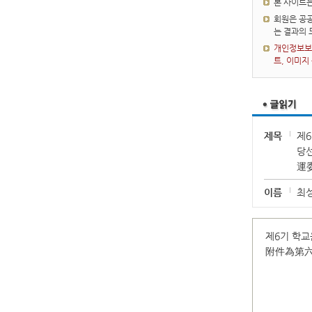
본 사이트
회원은 공공
는 결과의
개인정보보호
트, 이미지
제목
제
당
運
이름
최
제6기 학교
附件為第