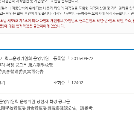
는 대한민국 저작권법 및 개인정보보호법을 준수합니다.
질서나 미풍양속에 위배되는 내용과 타인의 저작권을 포함한 지적재산권 및 기타 권리를 침해
 모든 책임은 회원 본인에게 있습니다.게시된 사진이나 동영상은 요청시에 삭제가능합니다. 
법 제59조 제3호에 따라 타인의 개인정보(주민번호,핸드폰번호,학년-반-번호,학번,주소,혈액
 등)에 대한 법적책임은 글쓴이에게 있습니다.
6기 학교운영위원회 운영위원
등록일
2016-09-22
선자 확정 공고문 第六期學校營
委員會營運委員當選公告
성기
조회수
12402
운영위원회 운영위원 당선자 확정 공고문
六期學校營運委員會營運委員當選確認公告，請參考。