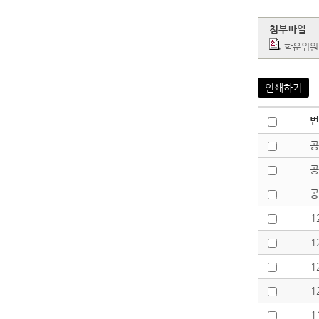
첨부파일
학운위원
인쇄하기
번
공
공
공
1
1
1
1
1