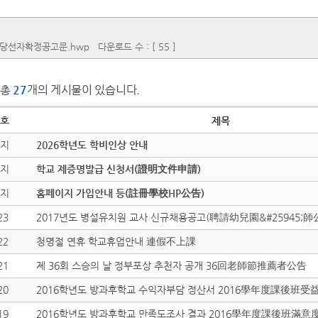
당선자확정공고문.hwp
다운로드 수 : [ 55 ]
총
27
개의 게시물이 있습니다.
호
제목
지
2026학년도 학비인상 안내
지
학교 제증명발급 신청서(證明文件申請)
지
홈페이지 가입안내 등(註冊學校HP公告)
23
2017년도 병설유치원 교사 신규채용공고(聘請幼兒園&#25945;師
22
청명절 연휴 학교휴업안내 連假不上課
21
제 36회 스승의 날 정부포상 추천자 공개 36回老師節推薦者公告
20
2016학년도 방과후학교 수익자부담 정산서 2016學年度課後班
19
2016학년도 방과후학교 만족도조사 결과 2016學年度課後班滿