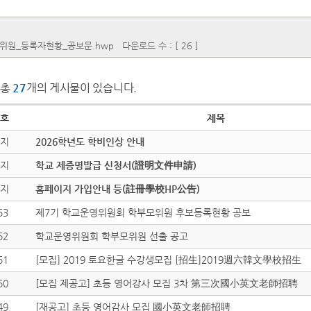
위원_등록자현황_공보문.hwp
다운로드 수 : [ 26 ]
총
27
개의 게시물이 있습니다.
호
제목
지
2026학년도 학비인상 안내
지
학교 제증명발급 신청서(證明文件申請)
지
홈페이지 가입안내 등(註冊學校HP公告)
53
제7기 학교운영위원회 학부모위원 후보등록현황 공보
52
학교운영위원회 학부모위원 선출 공고
51
[모집] 2019 토요한글 수강생모집 [招生]2019週六韓文學校招生
50
[모집 제공고] 초등 영어강사 모집 3차 第三次國小英文老師招聘
49
[재공고] 초등 영어감사 모집 國小英文老師招聘