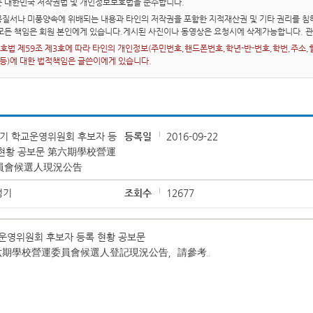
는 대한민국 저작권법 및 개인정보보호법을 준수합니다.
질서나 미풍양속에 위배되는 내용과 타인의 저작권을 포함한 지적재산권 및 기타 권리를 침해
 모든 책임은 회원 본인에게 있습니다.게시된 사진이나 동영상은 요청시에 삭제가능합니다. 
법 제59조 제3호에 따라 타인의 개인정보(주민번호,핸드폰번호,학년-반-번호,학번,주소,혈액
 등)에 대한 법적책임은 글쓴이에게 있습니다.
6기 학교운영위원회 후보자 등
등록일
2016-09-22
 현황 공보문 第六期學校營運
員會候選人現況公告
성기
조회수
12677
운영위원회 후보자 등록 현황 공보문
六期學校營運委員會候選人登記現況公告，請參考。