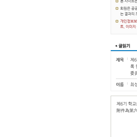
본 사이트
회원은 공공
는 결과의
개인정보보호
트, 이미지
제목
제
록
委
이름
최
제6기 학교
附件為第