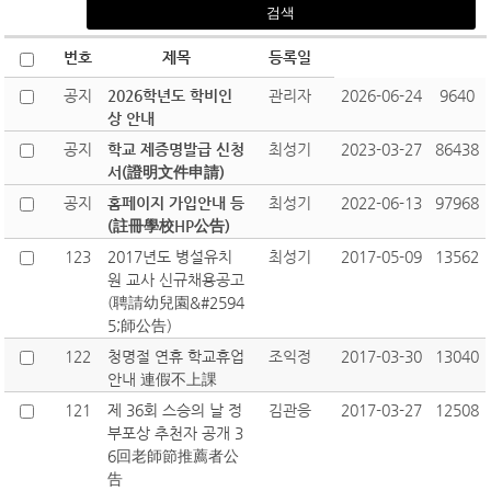
번호
제목
등록일
공지
2026학년도 학비인
관리자
2026-06-24
9640
상 안내
공지
학교 제증명발급 신청
최성기
2023-03-27
86438
서(證明文件申請)
공지
홈페이지 가입안내 등
최성기
2022-06-13
97968
(註冊學校HP公告)
123
2017년도 병설유치
최성기
2017-05-09
13562
원 교사 신규채용공고
(聘請幼兒園&#2594
5;師公告)
122
청명절 연휴 학교휴업
조익정
2017-03-30
13040
안내 連假不上課
121
제 36회 스승의 날 정
김관응
2017-03-27
12508
부포상 추천자 공개 3
6回老師節推薦者公
告