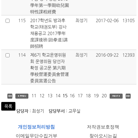
學年第一學期幼兒園
特性課程經費
115
2017학년도 방과후
최성기
2017-02-06
13105
학교(태권도부) 강사
채용공고 2017學年
度課後班(跆拳道)講
師招聘
114
제6기 학교운영위원
최성기
2016-09-22
12393
회 운영위원 당선자
확정 공고문 第六期
學校營運委員會營運
委員當選公告
11
12
13
14
15
16
17
18
19
20
목록
담당자
: 최성기
담당부서
: 교무실
개인정보처리방침
저작권보호정책
이메일무단수집거부
찾아오시는길