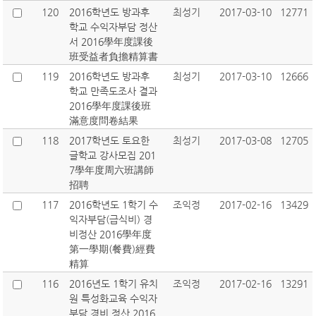
120
2016학년도 방과후
최성기
2017-03-10
12771
학교 수익자부담 정산
서 2016學年度課後
班受益者負擔精算書
119
2016학년도 방과후
최성기
2017-03-10
12666
학교 만족도조사 결과
2016學年度課後班
滿意度問卷結果
118
2017학년도 토요한
최성기
2017-03-08
12705
글학교 강사모집 201
7學年度周六班講師
招聘
117
2016학년도 1학기 수
조익정
2017-02-16
13429
익자부담(급식비) 경
비정산 2016學年度
第一學期(餐費)經費
精算
116
2016년도 1학기 유치
조익정
2017-02-16
13291
원 특성화교육 수익자
부담 경비 정산 2016