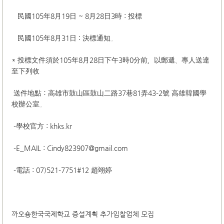
民國105年8月19日 ~ 8月28日3時 : 投標
民國105年8月31日 : 決標通知。
* 投標文件須於105年8月28日下午3時0分前，以郵遞、專人送達
至下列收
送件地點：高雄市鼓山區鼓山二路37巷81弄43-2號 高雄韓國學
校辦公室。
-學校官方
: khks.kr
-E_MAIL : Cindy823907@gmail.com
-電話
: 07)521-7751#12 趙翊婷
까오숑한국국제학교 증설계획 추가입찰업체 모집