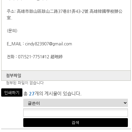
주소
:
高雄市鼓山區鼓山二路37巷81弄43-2號 高雄韓國學校辦公
室。
(문의
)
E_MAIL :
cindy823907@gmail.com
전화
: 07)521-7751#12
趙翊婷
첨부파일
첨부된 파일이 없습니다
인쇄하기
총
27
개의 게시물이 있습니다.