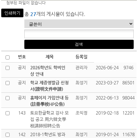
첨부된 파일이 없습니다
인쇄하기
총
27
개의 게시물이 있습니다.
번호
제목
등록일
공지
2026학년도 학비인
관리자
2026-06-24
9746
상 안내
공지
학교 제증명발급 신청
최성기
2023-03-27
86501
서(證明文件申請)
공지
홈페이지 가입안내 등
최성기
2022-06-13
98044
(註冊學校HP公告)
143
토요한글학교 강사 모
조익정
2019-02-18
12201
집 공고 周六韓文學
校講師招聘公告
142
2018-1학년도 방과
최성기
2019-01-24
11678