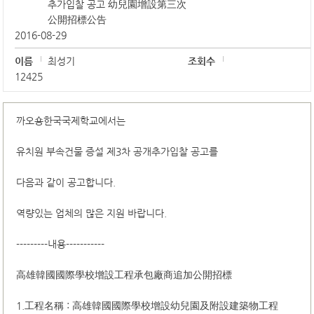
추가입찰 공고 幼兒園增設第三次
公開招標公告
2016-08-29
이름
최성기
조회수
12425
까오숑한국국제학교에서는
유치원 부속건물 증설 제3차 공개추가입찰 공고를
다음과 같이 공고합니다.
역량있는 업체의 많은 지원 바랍니다.
---------내용-----------
高雄韓國國際學校增設工程承包廠商追加公開招標
1.工程名稱 : 高雄韓國國際學校增設幼兒園及附設建築物工程