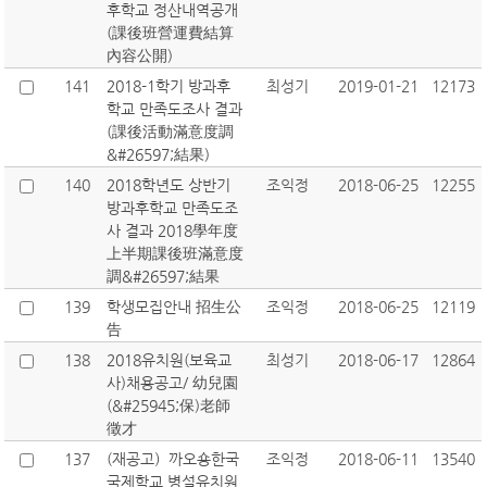
후학교 정산내역공개
(課後班營運費結算
內容公開)
141
2018-1학기 방과후
최성기
2019-01-21
12173
학교 만족도조사 결과
(課後活動滿意度調
&#26597;結果)
140
2018학년도 상반기
조익정
2018-06-25
12255
방과후학교 만족도조
사 결과 2018學年度
上半期課後班滿意度
調&#26597;結果
139
학생모집안내 招生公
조익정
2018-06-25
12119
告
138
2018유치원(보육교
최성기
2018-06-17
12864
사)채용공고/ 幼兒園
(&#25945;保)老師
徵才
137
(재공고）까오숑한국
조익정
2018-06-11
13540
국제학교 병설유치원