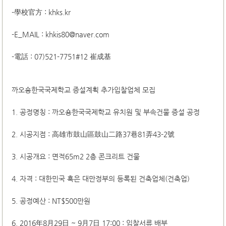
-學校官方 : khks.kr
-E_MAIL : khkis80@naver.com
-電話 : 07)521-7751#12 崔成基
까오숑한국국제학교 증설계획 추가입찰업체 모집
1. 공정명칭 : 까오숑한국국제학교 유치원 및 부속건물 증설 공정
2. 시공지점 : 高雄市鼓山區鼓山二路37巷81弄43-2號
3. 시공개요 : 면적65m2 2층 콘크리트 건물
4. 자격 : 대한민국 혹은 대만정부의 등록된 건축업체(건축업)
5. 공정예산 : NT$500만원
6. 2016年8月29日 ~ 9月7日 17:00 : 입찰서류 배부