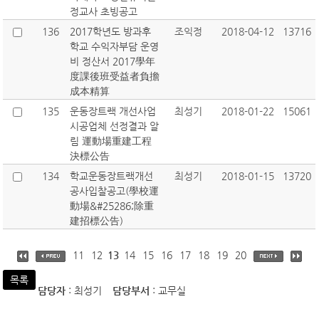
정교사 초빙공고
136
2017학년도 방과후
조익정
2018-04-12
13716
학교 수익자부담 운영
비 정산서 2017學年
度課後班受益者負擔
成本精算
135
운동장트랙 개선사업
최성기
2018-01-22
15061
시공업체 선정결과 알
림 運動場重建工程
決標公告
134
학교운동장트랙개선
최성기
2018-01-15
13720
공사입찰공고(學校運
動場&#25286;除重
建招標公告)
11
12
13
14
15
16
17
18
19
20
목록
담당자
: 최성기
담당부서
: 교무실