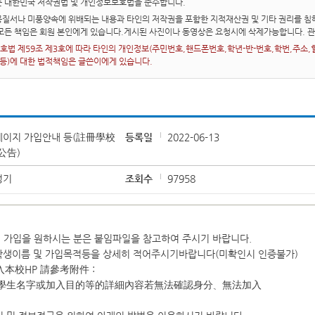
는 대한민국 저작권법 및 개인정보보호법을 준수합니다.
질서나 미풍양속에 위배되는 내용과 타인의 저작권을 포함한 지적재산권 및 기타 권리를 침해
 모든 책임은 회원 본인에게 있습니다.게시된 사진이나 동영상은 요청시에 삭제가능합니다. 
법 제59조 제3호에 따라 타인의 개인정보(주민번호,핸드폰번호,학년-반-번호,학번,주소,혈액
 등)에 대한 법적책임은 글쓴이에게 있습니다.
페이지 가입안내 등(註冊學校
등록일
2022-06-13
公告)
성기
조회수
97958
지 가입을 원하시는 분은 붙임파일을 참고하여 주시기 바랍니다.
학생이름 및 가입목적등을 상세히 적어주시기바랍니다(미확인시 인증불가)
本校HP 請參考附件 :
寫學生名字或加入目的等的詳細內容若無法確認身分、無法加入