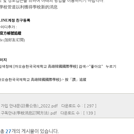
소식 및 정보접근을 위하여 아래의 방법을 이용하시기 바랍니다.
學校管道以利獲得學校新的消息
LINE계정 친구등록
아이디추가 :
官方帳號追蹤
e (
加好友
/
訂閱
)
페이지
검색창에 [까오숑한국국제학교 高雄韓國國際學校] 검색->"좋아요" 누르기
까오숑한국국제학교 高雄韓國國際學校]-> 按「讚」追蹤
가입 안내문(註冊公告)_2022.pdf
다운로드 수 : [ 297 ]
 구독안내(學校消息訂閱方法).pdf
다운로드 수 : [ 139 ]
총
27
개의 게시물이 있습니다.