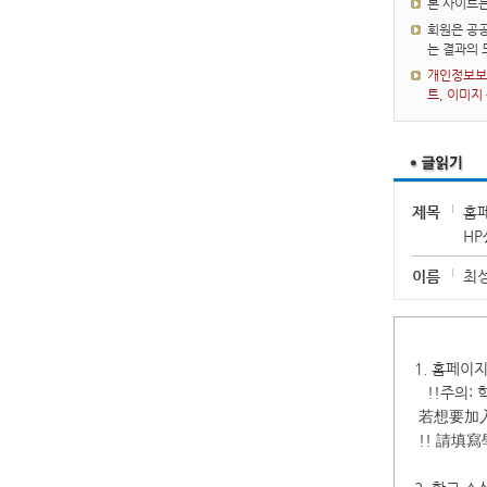
본 사이트
회원은 공공
는 결과의
개인정보보호
트, 이미지
제목
홈
HP
이름
최
1. 홈페이
!!주의: 
若想要加入
!! 請填