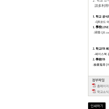
2. 학교 
請多利用
1.
학교 공식
-QR
코드 
1.
學校
LINE
-
掃描
QR cod
2.
학교FB 
-
페이스북 
2.
學校FB
-
臉書蒐尋 [
첨부파일
홈페이지 
학교소식
인쇄하기