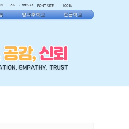
FONT SIZE
100%
IN
JOIN
SITEMAP
동
방과후학교
한글학교