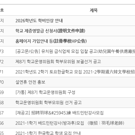
호
제목
지
2026학년도 학비인상 안내
지
학교 제증명발급 신청서(證明文件申請)
지
홈페이지 가입안내 등(註冊學校HP公告)
73
[공고문/公告] 유치원 급식업체 모집 입찰 공고(幼兒園午餐供應廠
72
제8기 학교운영위원회 학부모위원 보궐선거 공고
71
2021학년도 2학기 토요한글학교 모집 2021-2學期週六韓文學校
70
설연휴 안전 홍보
69
[가통] 제8기 학교운영위원회 구성
68
학교운영위원회 학부모위원 선거 공고
67
[재공고] 招聘羽球&#25945;練 배드민턴강사모집
66
2021-1학기 배드민턴강사(방과후)모집 （徵招：羽毛球老師）
65
2021-1학기 한글학교 학생 모집 안내