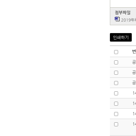
첨부파일
2019
인쇄하기
번
공
공
공
1
1
1
1