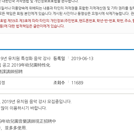
는 대한민국 저작권법 및 개인정보보호법을 준수합니다.
질서나 미풍양속에 위배되는 내용과 타인의 저작권을 포함한 지적재산권 및 기타 권리를 침해
 모든 책임은 회원 본인에게 있습니다.게시된 사진이나 동영상은 요청시에 삭제가능합니다. 
법 제59조 제3호에 따라 타인의 개인정보(주민번호,핸드폰번호,학년-반-번호,학번,주소,혈액
 등)에 대한 법적책임은 글쓴이에게 있습니다.
19년 유치원 특성화 음악 강사
등록일
2019-06-13
집 공고 2019年幼兒園特性化
樂課講師招聘
익정
조회수
11689
 2019년 유치원 음악 강사 모집중입니다.
 많이 이용하시기 바랍니다.
19年幼兒園音樂講師現正招聘中
件，並多多使用。