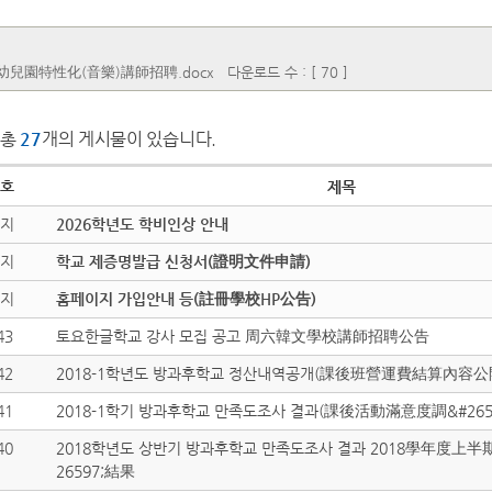
年幼兒園特性化(音樂)講師招聘.docx
다운로드 수 : [ 70 ]
총
27
개의 게시물이 있습니다.
호
제목
지
2026학년도 학비인상 안내
지
학교 제증명발급 신청서(證明文件申請)
지
홈페이지 가입안내 등(註冊學校HP公告)
43
토요한글학교 강사 모집 공고 周六韓文學校講師招聘公告
42
2018-1학년도 방과후학교 정산내역공개(課後班營運費結算內容公
41
2018-1학기 방과후학교 만족도조사 결과(課後活動滿意度調&#265
40
2018학년도 상반기 방과후학교 만족도조사 결과 2018學年度上
26597;結果