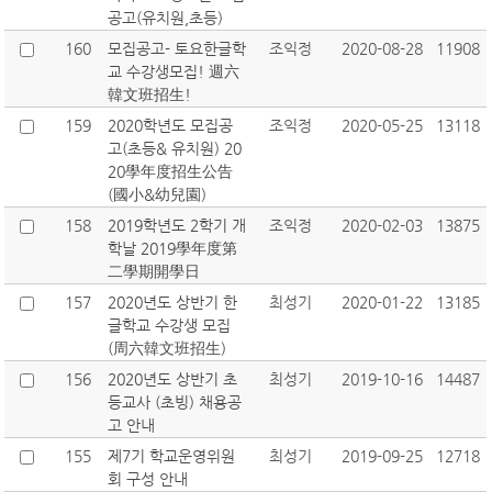
공고(유치원,초등)
160
모집공고- 토요한글학
조익정
2020-08-28
11908
교 수강생모집! 週六
韓文班招生!
159
2020학년도 모집공
조익정
2020-05-25
13118
고(초등& 유치원) 20
20學年度招生公告
(國小&幼兒園)
158
2019학년도 2학기 개
조익정
2020-02-03
13875
학날 2019學年度第
二學期開學日
157
2020년도 상반기 한
최성기
2020-01-22
13185
글학교 수강생 모집
(周六韓文班招生)
156
2020년도 상반기 초
최성기
2019-10-16
14487
등교사 (초빙) 채용공
고 안내
155
제7기 학교운영위원
최성기
2019-09-25
12718
회 구성 안내