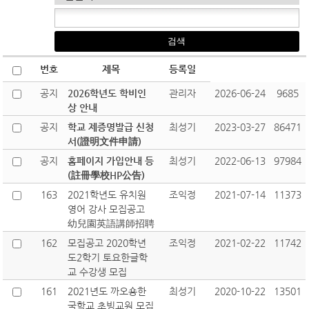
번호
제목
등록일
공지
2026학년도 학비인
관리자
2026-06-24
9685
상 안내
공지
학교 제증명발급 신청
최성기
2023-03-27
86471
서(證明文件申請)
공지
홈페이지 가입안내 등
최성기
2022-06-13
97984
(註冊學校HP公告)
163
2021학년도 유치원
조익정
2021-07-14
11373
영어 강사 모집공고
幼兒園英語講師招聘
162
모집공고 2020학년
조익정
2021-02-22
11742
도2학기 토요한글학
교 수강생 모집
161
2021년도 까오숑한
최성기
2020-10-22
13501
국학교 초빙교원 모집