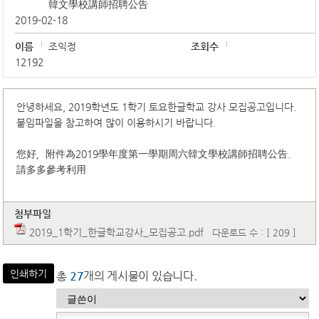
韓文學校講師招聘公告
2019-02-18
이름
조익정
조회수
12192
안녕하세요, 2019학년도 1학기 토요한글학교 강사 모집공고입니다.
붙임파일을 참고하여 많이 이용하시기 바랍니다.
您好，附件為2019學年度第一學期周六韓文學校講師招聘公告。
請多多參考利用
첨부파일
2019_1학기_한글학교강사_모집공고.pdf
다운로드 수 : [ 209 ]
인쇄하기
총
27
개의 게시물이 있습니다.