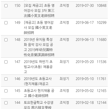
150
[모집 제공고] 초등 영
조익정
2019-07-30
10848
어강사 모집 3차 第三
次國小英文老師招聘
149
[재공고] 초등 영어감
조익정
2019-06-17
10299
사 모집 國小英文老
師招聘
148
2019년 유치원 특성
조익정
2019-06-13
11680
화 음악 강사 모집 공
고 2019年幼兒園特
性化音樂課講師招聘
147
2019년도 하반기 초
최성기
2019-05-20
11536
빙교사(초등) 채용공
고
146
2019년도 초등교사
최성기
2019-05-10
11761
(현지채용)재공고
145
초등교사 현지채용 공
조익정
2019-05-02
12165
고 國小老師招聘
144
토요한글학교 수강생
조익정
2019-02-18
12144
모집 周六韓文學校