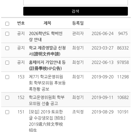
번호
제목
등록일
공지
2026학년도 학비인
관리자
2026-06-24
9475
상 안내
공지
학교 제증명발급 신청
최성기
2023-03-27
86332
서(證明文件申請)
공지
홈페이지 가입안내 등
최성기
2022-06-13
97858
(註冊學校HP公告)
153
제7기 학교운영위원
최성기
2019-09-20
11298
회 학부모위원 후보등
록현황 공보
152
학교운영위원회 학부
최성기
2019-09-11
10682
모위원 선출 공고
151
[모집] 2019 토요한
조익정
2019-08-29
10191
글 수강생모집 [招生]
2019週六韓文學校
招生