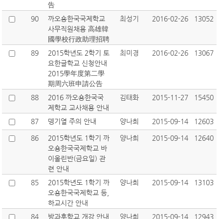
告
90
까오숑한국국제학교
최성기
2016-02-26
13052
사무직원채용 高雄韓
國學校行政助理招聘
89
2015학년도 2학기 토
최미경
2016-02-26
13067
요한글학교 신청안내
2015學年度第二學
期周六班申請公告
88
2016 까오숑한국국
김태화
2015-11-27
15450
제학교 교사채용 안내
87
뎅기열 주의 안내
양나희
2015-09-14
12603
86
2015학년도 1학기 까
양나희
2015-09-14
12640
오숑한국국제학교 바
이올린반(금요일) 관
련 안내
85
2015학년도 1학기 까
양나희
2015-09-14
13103
오숑한국국제학교 등,
하교시간 안내
84
방과후학교 개강 안내
양나희
2015-09-14
12943