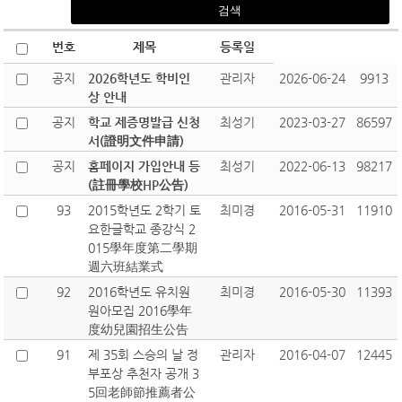
번호
제목
등록일
공지
2026학년도 학비인
관리자
2026-06-24
9913
상 안내
공지
학교 제증명발급 신청
최성기
2023-03-27
86597
서(證明文件申請)
공지
홈페이지 가입안내 등
최성기
2022-06-13
98217
(註冊學校HP公告)
93
2015학년도 2학기 토
최미경
2016-05-31
11910
요한글학교 종강식 2
015學年度第二學期
週六班結業式
92
2016학년도 유치원
최미경
2016-05-30
11393
원아모집 2016學年
度幼兒園招生公告
91
제 35회 스승의 날 정
관리자
2016-04-07
12445
부포상 추천자 공개 3
5回老師節推薦者公