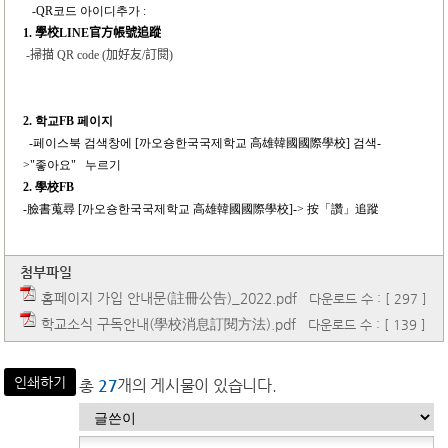
-QR
코드 아이디추가 :
1.
學校
LINE
官方帳號追蹤
-
掃描
QR code (
加好友
/
訂閱
)
2.
학교FB 페이지
-
페이스북 검색창에 [까오숑한국국제학교 高雄韓國國際學校] 검색-
>"좋아요" 누르기
2.
學校FB
-
臉書蒐尋 [까오숑한국국제학교 高雄韓國國際學校]-> 按「讚」追蹤
첨부파일
홈페이지 가입 안내문(註冊公告)_2022.pdf
다운로드 수 : [ 297 ]
학교소식 구독안내(學校消息訂閱方法).pdf
다운로드 수 : [ 139 ]
인쇄하기
총
27
개의 게시물이 있습니다.