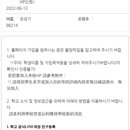
HP公告)
2022-06-13
이름
최성기
조회수
98214
1. 홈페이지 가입을 원하시는 분은 붙임파일을 참고하여 주시기 바랍
니다.
!!주의: 학생이름 및 가입목적등을 상세히 적어주시기바랍니다(미
확인시 인증불가)
若想要加入本校HP 請參考附件 :
!! 請填寫學生名字或加入目的等的詳細內容若無法確認身分、無
法加入
2. 학교 소식 및 정보접근을 위하여 아래의 방법을 이용하시기 바랍니
다.
請多利用學校管道以利獲得學校新的消息
1.
학교 공식LINE계정 친구등록