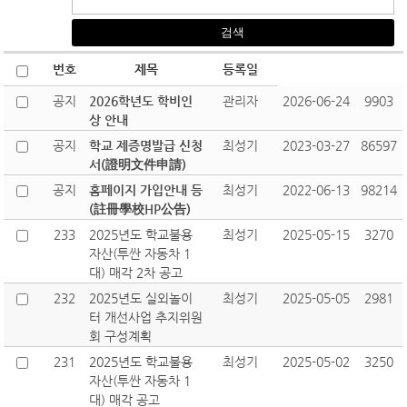
번호
제목
등록일
공지
2026학년도 학비인
관리자
2026-06-24
9903
상 안내
공지
학교 제증명발급 신청
최성기
2023-03-27
86597
서(證明文件申請)
공지
홈페이지 가입안내 등
최성기
2022-06-13
98214
(註冊學校HP公告)
233
2025년도 학교불용
최성기
2025-05-15
3270
자산(투싼 자동차 1
대) 매각 2차 공고
232
2025년도 실외놀이
최성기
2025-05-05
2981
터 개선사업 추지위원
회 구성계획
231
2025년도 학교불용
최성기
2025-05-02
3250
자산(투싼 자동차 1
대) 매각 공고