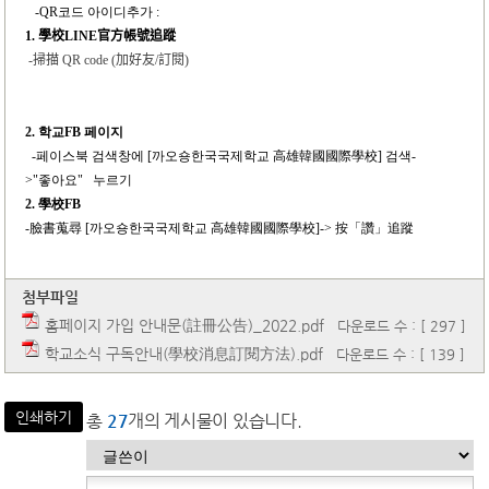
-QR
코드 아이디추가 :
1.
學校
LINE
官方帳號追蹤
-
掃描
QR code (
加好友
/
訂閱
)
2.
학교FB 페이지
-
페이스북 검색창에 [까오숑한국국제학교 高雄韓國國際學校] 검색-
>"좋아요" 누르기
2.
學校FB
-
臉書蒐尋 [까오숑한국국제학교 高雄韓國國際學校]-> 按「讚」追蹤
첨부파일
홈페이지 가입 안내문(註冊公告)_2022.pdf
다운로드 수 : [ 297 ]
학교소식 구독안내(學校消息訂閱方法).pdf
다운로드 수 : [ 139 ]
인쇄하기
총
27
개의 게시물이 있습니다.