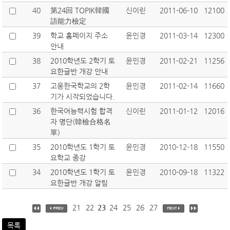
40
第24回 TOPIK韓國
신이린
2011-06-10
12100
語能力檢定
39
학교 홈페이지 주소
윤민경
2011-03-14
12300
안내
38
2010학년도 2학기 토
윤민경
2011-02-21
11256
요한글반 개강 안내
37
고웅한국학교의 2학
윤민경
2011-02-14
11660
기가 시작되었습니다.
36
한국어능력시험 합격
신이린
2011-01-12
12016
자 명단(韓檢合格名
單)
35
2010학년도 1학기 토
윤민경
2010-12-18
11550
요학교 종강
34
2010학년도 1학기 토
윤민경
2010-09-18
11322
요한글반 개강 알림
21
22
23
24
25
26
27
목록