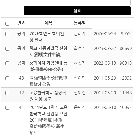
번호
제목
등록일
공지
2026학년도 학비인
관리자
2026-06-24
9952
상 안내
공지
학교 제증명발급 신청
최성기
2023-03-27
86699
서(證明文件申請)
공지
홈페이지 가입안내 등
최성기
2022-06-13
98318
(註冊學校HP公告)
43
高雄韓國學校行政職
신이린
2011-06-29
12992
員徵才公告
42
고웅한국학교 행정직
신이린
2011-06-29
11448
원 채용 공고
41
2011년도 1학기 고웅
윤민경
2011-06-10
10992
한국학교 신입생 모집
2011學年度1學期
高雄韓國學校 新生
招生