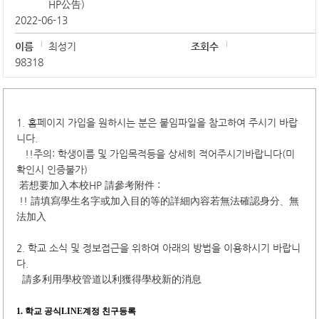
HP公告)
2022-06-13
이름
최성기
조회수
98318
1. 홈페이지 가입을 원하시는 분은 붙임파일을 참고하여 주시기 바랍
니다.
!!주의: 학생이름 및 가입목적등을 상세히 적어주시기바랍니다(미
확인시 인증불가)
若想要加入本校HP 請參考附件 :
!! 請填寫學生名字或加入目的等的詳細內容若無法確認身分、無
法加入
2. 학교 소식 및 정보접근을 위하여 아래의 방법을 이용하시기 바랍니
다.
請多利用學校管道以利獲得學校新的消息
1.
학교 공식LINE계정 친구등록