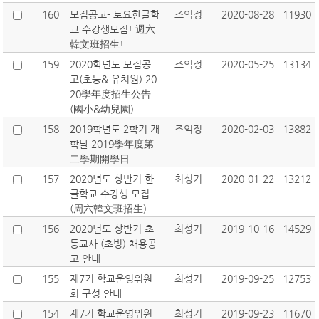
160
모집공고- 토요한글학
조익정
2020-08-28
11930
교 수강생모집! 週六
韓文班招生!
159
2020학년도 모집공
조익정
2020-05-25
13134
고(초등& 유치원) 20
20學年度招生公告
(國小&幼兒園)
158
2019학년도 2학기 개
조익정
2020-02-03
13882
학날 2019學年度第
二學期開學日
157
2020년도 상반기 한
최성기
2020-01-22
13212
글학교 수강생 모집
(周六韓文班招生)
156
2020년도 상반기 초
최성기
2019-10-16
14529
등교사 (초빙) 채용공
고 안내
155
제7기 학교운영위원
최성기
2019-09-25
12753
회 구성 안내
154
제7기 학교운영위원
최성기
2019-09-23
11670