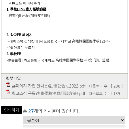
-QR
코드 아이디추가 :
1.
學校
LINE
官方帳號追蹤
-
掃描
QR code (
加好友
/
訂閱
)
2.
학교FB 페이지
-
페이스북 검색창에 [까오숑한국국제학교 高雄韓國國際學校] 검색-
>"좋아요" 누르기
2.
學校FB
-
臉書蒐尋 [까오숑한국국제학교 高雄韓國國際學校]-> 按「讚」追蹤
첨부파일
홈페이지 가입 안내문(註冊公告)_2022.pdf
다운로드 수 : [ 298 ]
학교소식 구독안내(學校消息訂閱方法).pdf
다운로드 수 : [ 139 ]
인쇄하기
총
27
개의 게시물이 있습니다.