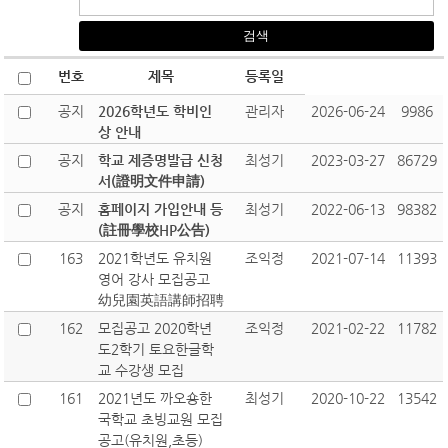
번호
제목
등록일
공지
2026학년도 학비인
관리자
2026-06-24
9986
상 안내
공지
학교 제증명발급 신청
최성기
2023-03-27
86729
서(證明文件申請)
공지
홈페이지 가입안내 등
최성기
2022-06-13
98382
(註冊學校HP公告)
163
2021학년도 유치원
조익정
2021-07-14
11393
영어 강사 모집공고
幼兒園英語講師招聘
162
모집공고 2020학년
조익정
2021-02-22
11782
도2학기 토요한글학
교 수강생 모집
161
2021년도 까오숑한
최성기
2020-10-22
13542
국학교 초빙교원 모집
공고(유치원,초등)