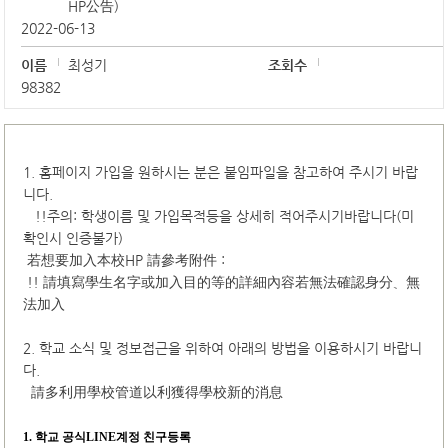
HP公告)
2022-06-13
이름
최성기
조회수
98382
1. 홈페이지 가입을 원하시는 분은 붙임파일을 참고하여 주시기 바랍
니다.
!!주의: 학생이름 및 가입목적등을 상세히 적어주시기바랍니다(미
확인시 인증불가)
若想要加入本校HP 請參考附件 :
!! 請填寫學生名字或加入目的等的詳細內容若無法確認身分、無
法加入
2. 학교 소식 및 정보접근을 위하여 아래의 방법을 이용하시기 바랍니
다.
請多利用學校管道以利獲得學校新的消息
1.
학교 공식LINE계정 친구등록