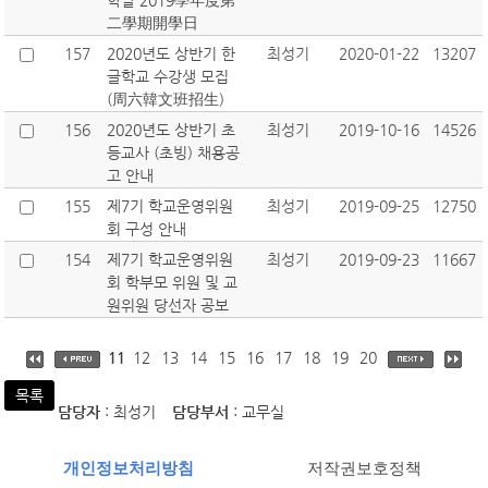
학날 2019學年度第
二學期開學日
157
2020년도 상반기 한
최성기
2020-01-22
13207
글학교 수강생 모집
(周六韓文班招生)
156
2020년도 상반기 초
최성기
2019-10-16
14526
등교사 (초빙) 채용공
고 안내
155
제7기 학교운영위원
최성기
2019-09-25
12750
회 구성 안내
154
제7기 학교운영위원
최성기
2019-09-23
11667
회 학부모 위원 및 교
원위원 당선자 공보
11
12
13
14
15
16
17
18
19
20
목록
담당자
: 최성기
담당부서
: 교무실
개인정보처리방침
저작권보호정책