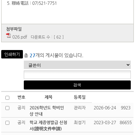
5. 聯絡電話 : 07)521-7751
첨부파일
026.pdf
다운로드 수 : [ 62 ]
인쇄하기
총
27
개의 게시물이 있습니다.
번호
제목
등록일
공지
2026학년도 학비인
관리자
2026-06-24
9923
상 안내
공지
학교 제증명발급 신청
최성기
2023-03-27
86655
서(證明文件申請)