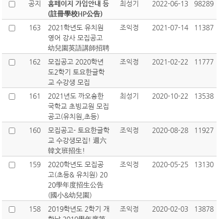
공지
홈페이지 가입안내 등
최성기
2022-06-13
98289
(註冊學校HP公告)
163
2021학년도 유치원
조익정
2021-07-14
11387
영어 강사 모집공고
幼兒園英語講師招聘
162
모집공고 2020학년
조익정
2021-02-22
11777
도2학기 토요한글학
교 수강생 모집
161
2021년도 까오숑한
최성기
2020-10-22
13538
국학교 초빙교원 모집
공고(유치원,초등)
160
모집공고- 토요한글학
조익정
2020-08-28
11927
교 수강생모집! 週六
韓文班招生!
159
2020학년도 모집공
조익정
2020-05-25
13130
고(초등& 유치원) 20
20學年度招生公告
(國小&幼兒園)
158
2019학년도 2학기 개
조익정
2020-02-03
13878