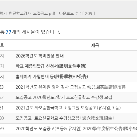
1학기_한글학교강사_모집공고.pdf
다운로드 수 : [ 209 ]
총
27
개의 게시물이 있습니다.
호
제목
지
2026학년도 학비인상 안내
지
학교 제증명발급 신청서(證明文件申請)
지
홈페이지 가입안내 등(註冊學校HP公告)
63
2021학년도 유치원 영어 강사 모집공고 幼兒園英語講師招聘
62
모집공고 2020학년도2학기 토요한글학교 수강생 모집
61
2021년도 까오숑한국학교 초빙교원 모집공고(유치원,초등)
60
모집공고- 토요한글학교 수강생모집! 週六韓文班招生!
59
2020학년도 모집공고(초등& 유치원) 2020學年度招生公告(國小