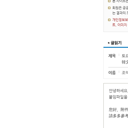
본 사이트
회원은 공공
는 결과의
개인정보보호
트, 이미지
제목
토
韓
이름
조
안녕하세요,
붙임파일을
您好，附件
請多多參