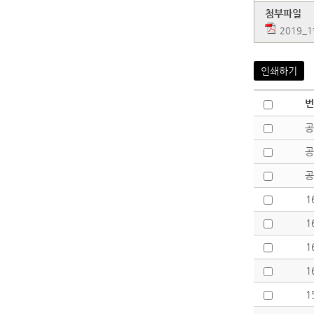
첨부파일
2019_
인쇄하기
번
공
공
공
1
1
1
1
1