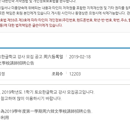
는 대한민국 저작권법 및 개인정보보호법을 준수합니다.
질서나 미풍양속에 위배되는 내용과 타인의 저작권을 포함한 지적재산권 및 기타 권리를 침해
 모든 책임은 회원 본인에게 있습니다.게시된 사진이나 동영상은 요청시에 삭제가능합니다. 
법 제59조 제3호에 따라 타인의 개인정보(주민번호,핸드폰번호,학년-반-번호,학번,주소,혈액
 등)에 대한 법적책임은 글쓴이에게 있습니다.
요한글학교 강사 모집 공고 周六
등록일
2019-02-18
文學校講師招聘公告
익정
조회수
12203
 2019학년도 1학기 토요한글학교 강사 모집공고입니다.
 참고하여 많이 이용하시기 바랍니다.
為2019學年度第一學期周六韓文學校講師招聘公告。
考利用