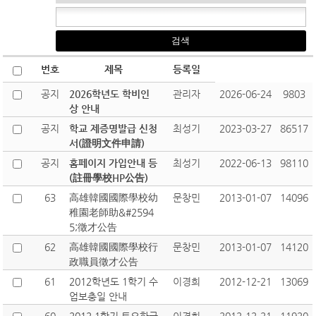
번호
제목
등록일
공지
2026학년도 학비인
관리자
2026-06-24
9803
상 안내
공지
학교 제증명발급 신청
최성기
2023-03-27
86517
서(證明文件申請)
공지
홈페이지 가입안내 등
최성기
2022-06-13
98110
(註冊學校HP公告)
63
高雄韓國國際學校幼
문창민
2013-01-07
14096
稚園老師助&#2594
5;徵才公告
62
高雄韓國國際學校行
문창민
2013-01-07
14120
政職員徵才公告
61
2012학년도 1학기 수
이경희
2012-12-21
13069
업보충일 안내