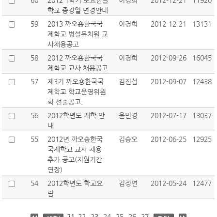
60
2012 1학기 토요한글
이경희
2012-12-21
11920
학교 종강일 변경안내
59
2013 까오숑한국국
이경희
2012-12-21
13131
제학교 병설유치원 교
사채용공고
58
2012 까오숑한국국
이경희
2012-09-26
16045
제학교 교사 채용공고
57
제3기 까오숑한국국
김진섭
2012-09-07
12438
제학교 학교운영위원
회 선출공고.
56
2012학년도 개학 안
윤민경
2012-07-17
13037
내
55
2012년 까오숑한국
김승오
2012-06-25
12925
국제학교 교사 채용
추가 공고(지원기간
연장)
54
2012학년도 학교요
김정연
2012-05-24
12477
람
21
22
23
24
25
26
27