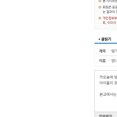
본 사이트
회원은 공공
는 결과의
개인정보보호
트, 이미지
제목
뎅기
이름
양
까오숑에 
아이들이 모
본교에서는 
첨부파일