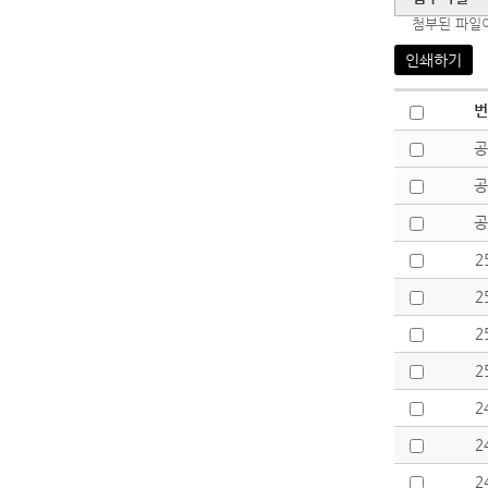
첨부된 파일
인쇄하기
번
공
공
공
2
2
2
2
2
2
2