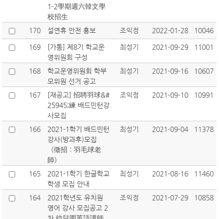
1-2學期週六韓文學
校招生
170
설연휴 안전 홍보
조익정
2022-01-28
10046
169
[가통] 제8기 학교운
최성기
2021-09-29
11001
영위원회 구성
168
학교운영위원회 학부
최성기
2021-09-16
10607
모위원 선거 공고
167
[재공고] 招聘羽球&#
조익정
2021-09-10
10991
25945;練 배드민턴강
사모집
166
2021-1학기 배드민턴
최성기
2021-09-04
11378
강사(방과후)모집
（徵招：羽毛球老
師）
165
2021-1학기 한글학교
최성기
2021-08-16
11460
학생 모집 안내
164
2021학년도 유치원
조익정
2021-07-29
10858
영어 강사 모집공고 2
차 幼兒園英語講師