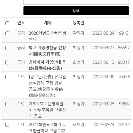
번호
제목
등록일
공지
2026학년도 학비인상
관리자
2026-06-24
9913
안내
공지
학교 제증명발급 신청
최성기
2023-03-27
86597
서(證明文件申請)
공지
홈페이지 가입안내 등
최성기
2022-06-13
98217
(註冊學校HP公告)
173
[공고문/公告] 유치원
최성기
2022-03-30
10476
급식업체 모집 입찰
공고(幼兒園午餐供
應廠招標公告)
172
제8기 학교운영위원
최성기
2022-03-25
9858
회 학부모위원 보궐선
거 공고
171
2021학년도 2학기 토
조익정
2022-02-24
10144
요한글학교 모집 202