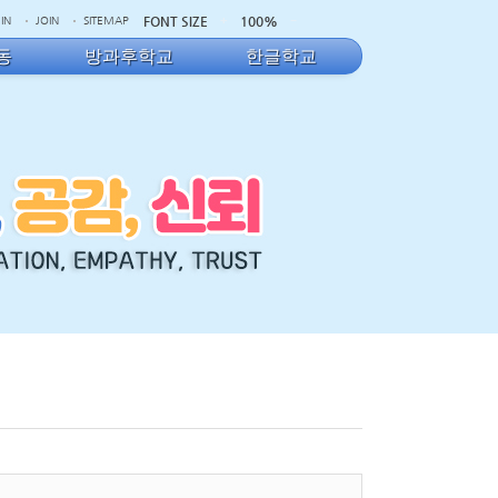
FONT SIZE
100%
IN
JOIN
SITEMAP
동
방과후학교
한글학교