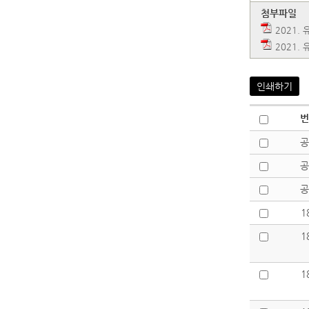
첨부파일
2021.
2021.
인쇄하기
번
공
공
공
1
1
1