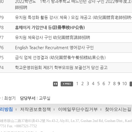
80
2022학년도 1학기 방과후학교 배드민턴 강사 구인 2022學年
師招聘
79
유치원 특성화 활동 강사( 체육 ) 모집 재공고 (幼兒園體育老師招聘
78
홈페이지 가입안내 등(註冊學校HP公告)
77
유치원 체육강사 구인 幼兒園體育講師招聘
76
English Teacher Recruitment 영어강사 구인
75
급식 업체 선정결과 (幼兒園營養午餐招標結果公告)
74
학교운영위원회 제8기 학부모위원 보궐선거 당선 공고
1
2
3
4
5
6
7
8
9
10
자
: 최성기
담당부서
: 교무실
리방침
저작권보호정책
이메일무단수집거부
찾아오시는길
鼓山二路37巷81弄43-2號 No.43-2, Aly.81, Ln.37, Gushan 2nd Rd, Gushan Dist., Kaohsiun
-7751 Fax. +8867521-7752