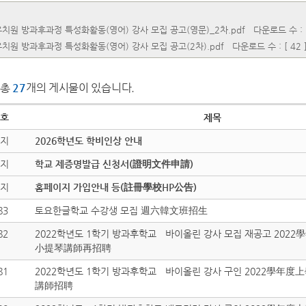
 유치원 방과후과정 특성화활동(영어) 강사 모집 공고(영문)_2차.pdf
다운로드 수 : [
 유치원 방과후과정 특성화활동(영어) 강사 모집 공고(2차).pdf
다운로드 수 : [ 42 
총
27
개의 게시물이 있습니다.
호
제목
지
2026학년도 학비인상 안내
지
학교 제증명발급 신청서(證明文件申請)
지
홈페이지 가입안내 등(註冊學校HP公告)
83
토요한글학교 수강생 모집 週六韓文班招生
82
2022학년도 1학기 방과후학교 바이올린 강사 모집 재공고 20
小提琴講師再招聘
81
2022학년도 1학기 방과후학교 바이올린 강사 구인 2022學年
講師招聘