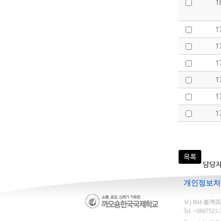
1
1
1
1
1
1
1
목록
담당
개인정보처
우) 804 臺灣高雄市
Tel. +8867521