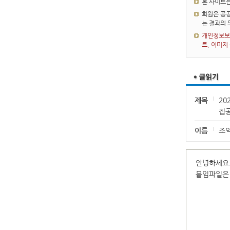
본 사이트
회원은 공공
는 결과의
개인정보보호
트, 이미지
제목
20
집
이름
조
안녕하세요.
붙임파일은