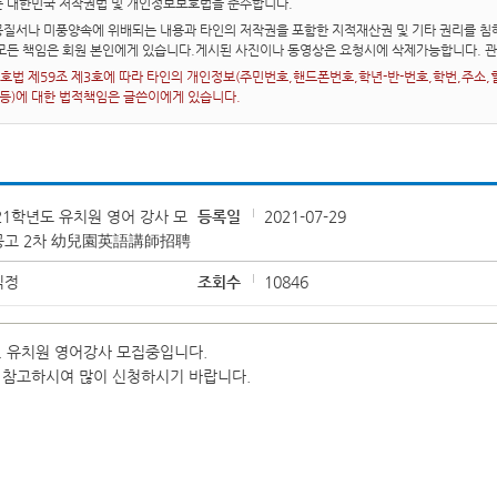
는 대한민국 저작권법 및 개인정보보호법을 준수합니다.
질서나 미풍양속에 위배되는 내용과 타인의 저작권을 포함한 지적재산권 및 기타 권리를 침해
 모든 책임은 회원 본인에게 있습니다.게시된 사진이나 동영상은 요청시에 삭제가능합니다. 
법 제59조 제3호에 따라 타인의 개인정보(주민번호,핸드폰번호,학년-반-번호,학번,주소,혈액
 등)에 대한 법적책임은 글쓴이에게 있습니다.
21학년도 유치원 영어 강사 모
등록일
2021-07-29
공고 2차 幼兒園英語講師招聘
익정
조회수
10846
 유치원 영어강사 모집중입니다.
 참고하시여 많이 신청하시기 바랍니다.