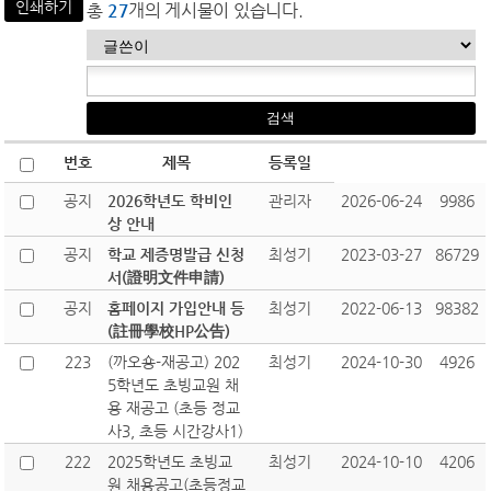
인쇄하기
총
27
개의 게시물이 있습니다.
번호
제목
등록일
공지
2026학년도 학비인
관리자
2026-06-24
9986
상 안내
공지
학교 제증명발급 신청
최성기
2023-03-27
86729
서(證明文件申請)
공지
홈페이지 가입안내 등
최성기
2022-06-13
98382
(註冊學校HP公告)
223
(까오숑-재공고) 202
최성기
2024-10-30
4926
5학년도 초빙교원 채
용 재공고 (초등 정교
사3, 초등 시간강사1)
222
2025학년도 초빙교
최성기
2024-10-10
4206
원 채용공고(초등정교